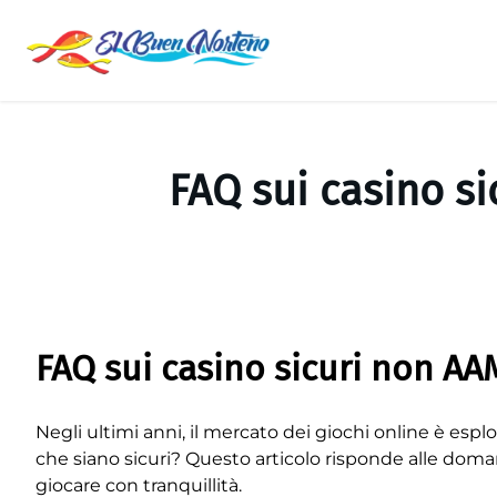
Saltar
al
contenido
FAQ sui casino si
FAQ sui casino sicuri non AA
Negli ultimi anni, il mercato dei giochi online è es
che siano sicuri? Questo articolo risponde alle doma
giocare con tranquillità.