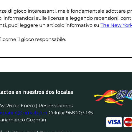
enze di gioco interessanti, ma è fondamentale adottare pr
, informandosi sulle licenze e leggendo recensioni, contr
enti, puoi leggere un articolo informativo su
The New Yor
sì come il gioco responsabile.
tactos en nuestros dos locales
Av. 26 de Enero | Reservaciones
iamanco@gmail.com
Celular 968 203 135
Pariamanco Guzmán