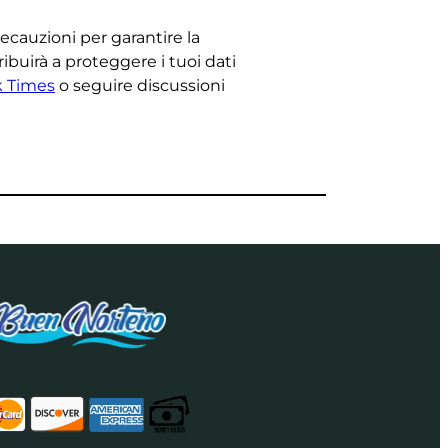
ecauzioni per garantire la
ibuirà a proteggere i tuoi dati
k Times
o seguire discussioni