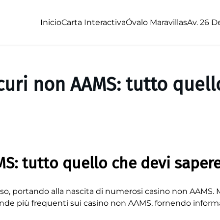
Inicio
Carta Interactiva
Óvalo Maravillas
Av. 26 D
curi non AAMS: tutto quel
MS: tutto quello che devi saper
ploso, portando alla nascita di numerosi casino non AAMS
nde più frequenti sui casino non AAMS, fornendo informaz