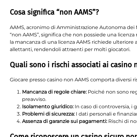
Cosa significa “non AAMS”?
AAMS, acronimo di Amministrazione Autonoma dei Monop
“non AAMS”, significa che non possiede una licenza 
la mancanza di una licenza AAMS richiede ulteriore 
allettanti, rendendoli attraenti per molti giocatori.
Quali sono i rischi associati ai casin
Giocare presso casino non AAMS comporta diversi risch
Mancanza di regole chiare:
Poiché non sono rego
preavviso.
Isolamento giuridico:
In caso di controversia, i g
Problemi di sicurezza:
I dati personali e finanz
Assenza di garanzie sui pagamenti:
Rischi di no
Come riconoscere un casino sicuro n