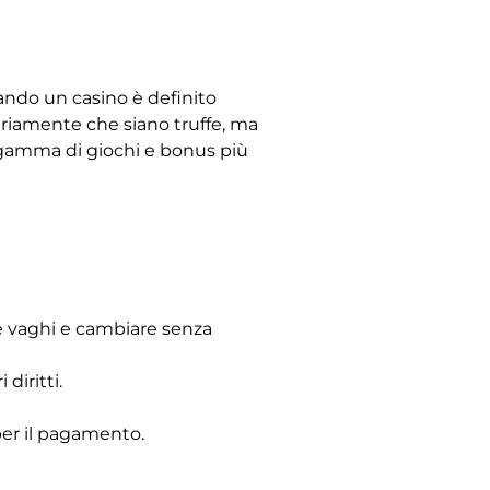
ando un casino è definito
ariamente che siano truffe, ma
 gamma di giochi e bonus più
e vaghi e cambiare senza
diritti.
per il pagamento.