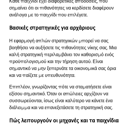
Κάθε παιχνίδι έχει διαφορετικές αποδόσεις, που
σημαίνει ότι οι πιθανότητες να κερδίσετε διαφέρουν
ανάλογα με το παιχνίδι που επιλέγετε.
Βασικές στρατηγικές για αρχάριους
Η εφαρμογή απλών στρατηγικών μπορεί να σας
βοηθήσει να αυξήσετε τις πιθανότητες νίκης σας. Μια
καλή στρατηγική περιλαμβάνει τον καθορισμό ενός
προϋπολογισμού και την τήρηση αυτού. Είναι
σημαντικό να μην ξεπερνάτε τα οικονομικά σας όρια
και να παίζετε με υπευθυνότητα.
Επιπλέον, γνωρίζοντας πότε να σταματήσετε είναι
εξίσου σημαντικό. Όταν οι απώλειες αρχίζουν να
συσσωρεύονται, ίσως είναι καλύτερο να κάνετε ένα
διάλειμμα και να επανεξετάσετε τη στρατηγική σας.
Πώς λειτουργούν οι μηχανές και τα παιχνίδια