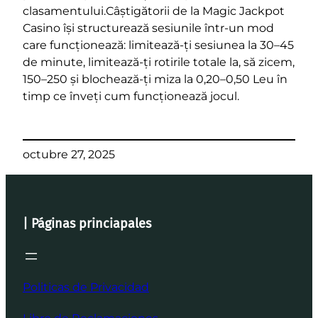
clasamentului.Câștigătorii de la Magic Jackpot
Casino își structurează sesiunile într-un mod
care funcționează: limitează-ți sesiunea la 30–45
de minute, limitează-ți rotirile totale la, să zicem,
150–250 și blochează-ți miza la 0,20–0,50 Leu în
timp ce înveți cum funcționează jocul.
octubre 27, 2025
| Páginas princiapales
Politicas de Privacidad