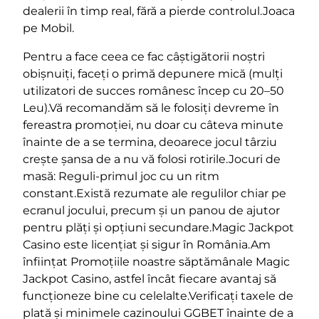
dealerii în timp real, fără a pierde controlul.Joaca
pe Mobil.
Pentru a face ceea ce fac câștigătorii noștri
obișnuiți, faceți o primă depunere mică (mulți
utilizatori de succes românesc încep cu 20–50
Leu).Vă recomandăm să le folosiți devreme în
fereastra promoției, nu doar cu câteva minute
înainte de a se termina, deoarece jocul târziu
crește șansa de a nu vă folosi rotirile.Jocuri de
masă: Reguli-primul joc cu un ritm
constant.Există rezumate ale regulilor chiar pe
ecranul jocului, precum și un panou de ajutor
pentru plăți și opțiuni secundare.Magic Jackpot
Casino este licențiat și sigur în România.Am
înființat Promoțiile noastre săptămânale Magic
Jackpot Casino, astfel încât fiecare avantaj să
funcționeze bine cu celelalte.Verificați taxele de
plată și minimele cazinoului GGBET înainte de a