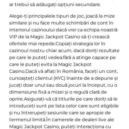
ar trebui să adăugați opțiuni secundare.
Alege-ți principalele tipuri de joc, joacă la mize
similare și nu face multe schimbări de cont în
interiorul cazinoului dacă vrei ca echipa noastră
VIP de la Magic Jackpot Casino să-ți crească
ofertele mai repede.Copiați strategia lor în
cazinoul nostru chiar acum, dacă doriți rezultate
pe care le puteți vedea.fără a atinge capace pe
care le puteți evita la Magic Jackpot
Casino.Dacă vă aflați în România, faceți un cont,
cunoașteți clientul (KYC) înainte de a depune și
jucați doar unul sau două jocuri la început, cu o
dimensiune fixă a mizei și o regulă clară de
oprire.Asigurați-vă că titlurile pe care doriți să le
introduceți sunt pe lista celor care sunt eligibile
și nu întrerupeți sesiunile care se apropie de
termenul limită.În camerele de dealeri live ale
Magic Jackpot Casino, puteți interacționa cu