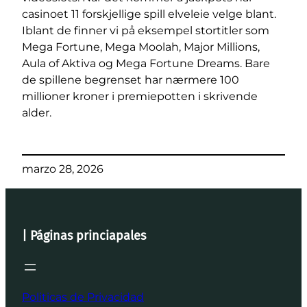
casinoet 11 forskjellige spill elveleie velge blant.
Iblant de finner vi på eksempel stortitler som
Mega Fortune, Mega Moolah, Major Millions,
Aula of Aktiva og Mega Fortune Dreams. Bare
de spillene begrenset har nærmere 100
millioner kroner i premiepotten i skrivende
alder.
marzo 28, 2026
| Páginas princiapales
Politicas de Privacidad