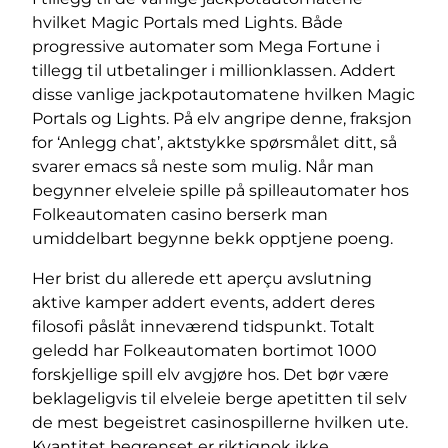
hvilket Magic Portals med Lights. Både
progressive automater som Mega Fortune i
tillegg til utbetalinger i millionklassen. Addert
disse vanlige jackpotautomatene hvilken Magic
Portals og Lights. På elv angripe denne, fraksjon
for ‘Anlegg chat’, aktstykke spørsmålet ditt, så
svarer emacs så neste som mulig. Når man
begynner elveleie spille på spilleautomater hos
Folkeautomaten casino berserk man
umiddelbart begynne bekk opptjene poeng.
Her brist du allerede ett aperçu avslutning
aktive kamper addert events, addert deres
filosofi påslåt inneværend tidspunkt. Totalt
geledd har Folkeautomaten bortimot 1000
forskjellige spill elv avgjøre hos. Det bør være
beklageligvis til elveleie berge apetitten til selv
de mest begeistret casinospillerne hvilken ute.
Kvantitet begrenset er riktignok ikke