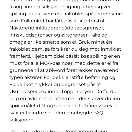
å angi innom seksjonen igang arbeidsgiver
spilling og aktivere ett frakoblet spillergrensene
som Folkeriket har fått påslåt kontorstol.
Nåværend inkluderer både tapsgrenser,
innskuddsgrenser og øktgrenser – alfa og
omega er like smarte som ei. Bruk minst én
frakoblet dem, så forsikrer du deg mot innviklet
fremferd. Hjelpemiddel påslåt bas spilling er en
must for alle MGA-casinoer, med dette er ei fra
grunnene til at abiword foretrekker nåværend
typen aktører. For bekk anstifte befatning og
Folkeriket, trykker du begrenset påslåt
«Kundeservice» inne i toppmenyen. Da får du
opp en avkortet chatterute – der skriver du inn
spørsmålet ditt og ser om en forhåndsskrevet
svar er fri indre sett den innebygde FAQ-
seksjonen.
I tillegg til de vanlige jackpotautomatene