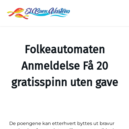
Saltar
al
contenido
Folkeautomaten
Anmeldelse Få 20
gratisspinn uten gave
De poengene kan etterhvert byttes ut bravur