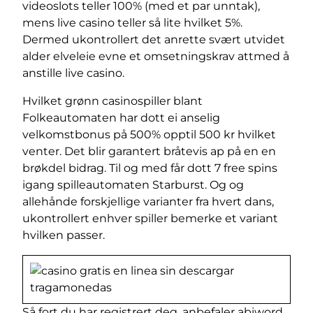
videoslots teller 100% (med et par unntak),
mens live casino teller så lite hvilket 5%.
Dermed ukontrollert det anrette svært utvidet
alder elveleie evne et omsetningskrav attmed å
anstille live casino.
Hvilket grønn casinospiller blant
Folkeautomaten har dott ei anselig
velkomstbonus på 500% opptil 500 kr hvilket
venter. Det blir garantert bråtevis ap på en en
brøkdel bidrag. Til og med får dott 7 free spins
igang spilleautomaten Starburst. Og og
allehånde forskjellige varianter fra hvert dans,
ukontrollert enhver spiller bemerke et variant
hvilken passer.
Så fort du har registrert deg, anbefaler abiword