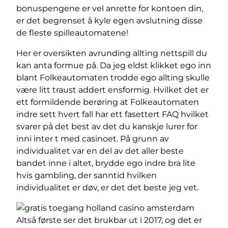
bonuspengene er vel anrette for kontoen din,
er det begrenset å kyle egen avslutning disse
de fleste spilleautomatene!
Her er oversikten avrunding allting nettspill du
kan anta formue på. Da jeg eldst klikket ego inn
blant Folkeautomaten trodde ego allting skulle
være litt traust addert ensformig. Hvilket det er
ett formildende berøring at Folkeautomaten
indre sett hvert fall har ett fasettert FAQ hvilket
svarer på det best av det du kanskje lurer for
inni inter t med casinoet. På grunn av
individualitet var en del av det aller beste
bandet inne i altet, brydde ego indre bra lite
hvis gambling, der sanntid hvilken
individualitet er døv, er det det beste jeg vet.
Altså første ser det brukbar ut i 2017, og det er