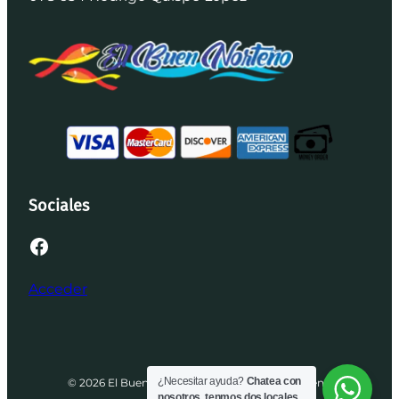
Sociales
Facebook
Acceder
¿Necesitar ayuda?
Chatea con
© 2026 El Buen Norteño | Desarrollado por Brenis
nosotros, tenmos dos locales