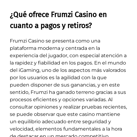
¿Qué ofrece Frumzi Casino en
cuanto a pagos y retiros?
Frumzi Casino se presenta como una
plataforma moderna y centrada en la
experiencia del jugador, con especial atención a
la rapidez y fiabilidad en los pagos. En el mundo
del iGaming, uno de los aspectos más valorados
por los usuarios es la agilidad con la que
pueden disponer de sus ganancias, y en este
sentido, Frumzi ha ganado terreno gracias a sus
procesos eficientes y opciones variadas. Al
consultar opiniones y realizar pruebas recientes,
se puede observar que este casino mantiene
un equilibrio adecuado entre seguridad y
velocidad, elementos fundamentales a la hora
de destacar en un mercado competitivo.