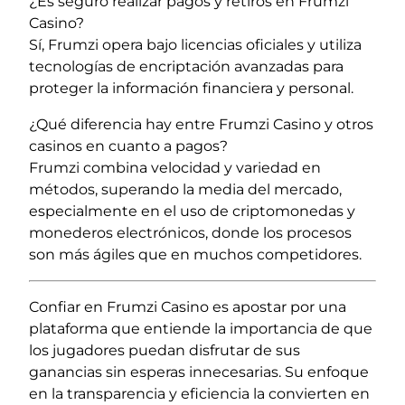
¿Es seguro realizar pagos y retiros en Frumzi
Casino?
Sí, Frumzi opera bajo licencias oficiales y utiliza
tecnologías de encriptación avanzadas para
proteger la información financiera y personal.
¿Qué diferencia hay entre Frumzi Casino y otros
casinos en cuanto a pagos?
Frumzi combina velocidad y variedad en
métodos, superando la media del mercado,
especialmente en el uso de criptomonedas y
monederos electrónicos, donde los procesos
son más ágiles que en muchos competidores.
Confiar en Frumzi Casino es apostar por una
plataforma que entiende la importancia de que
los jugadores puedan disfrutar de sus
ganancias sin esperas innecesarias. Su enfoque
en la transparencia y eficiencia la convierten en