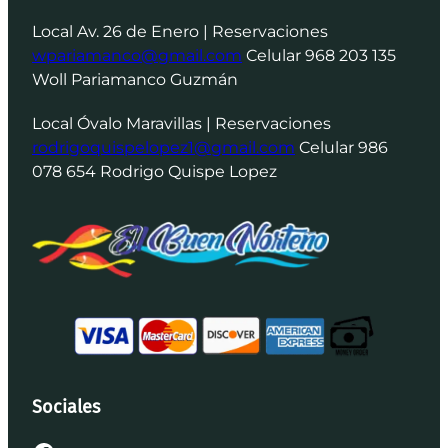
Local Av. 26 de Enero | Reservaciones
wpariamanco@gmail.com
Celular 968 203 135
Woll Pariamanco Guzmán
Local Óvalo Maravillas | Reservaciones
rodrigoquispelopez1@gmail.com
Celular 986
078 654 Rodrigo Quispe Lopez
Sociales