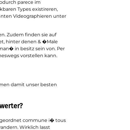
Wodurch parece im
baren Types existireren,
annten Videographieren unter
n. Zudem finden sie auf
et, hinter denen & �Male
n� in besitz sein von. Per
neswegs vorstellen kann.
umen damit unser besten
werter?
tergeordnet commune i� tous
ndern. Wirklich lasst