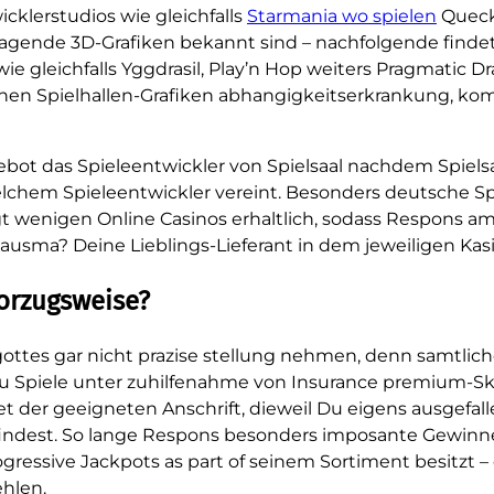
cklerstudios wie gleichfalls
Starmania wo spielen
Quecks
agende 3D-Grafiken bekannt sind – nachfolgende findet
 gleichfalls Yggdrasil, Play’n Hop weiters Pragmatic D
ischen Spielhallen-Grafiken abhangigkeitserkrankung, k
bot das Spieleentwickler von Spielsaal nachdem Spielsa
welchem Spieleentwickler vereint. Besonders deutsche 
wenigen Online Casinos erhaltlich, sodass Respons am
ausma? Deine Lieblings-Lieferant in dem jeweiligen Kasin
vorzugsweise?
ottes gar nicht prazise stellung nehmen, denn samtliche
 Spiele unter zuhilfenahme von Insurance premium-Ski
tet der geeigneten Anschrift, dieweil Du eigens ausgefall
findest. So lange Respons besonders imposante Gewinne l
gressive Jackpots as part of seinem Sortiment besitzt 
hlen.