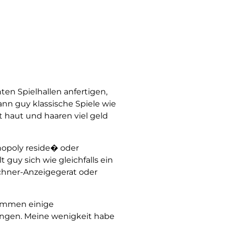
ten Spielhallen anfertigen,
nn guy klassische Spiele wie
it haut und haaren viel geld
nopoly reside� oder
 guy sich wie gleichfalls ein
echner-Anzeigegerat oder
kommen einige
ingen. Meine wenigkeit habe