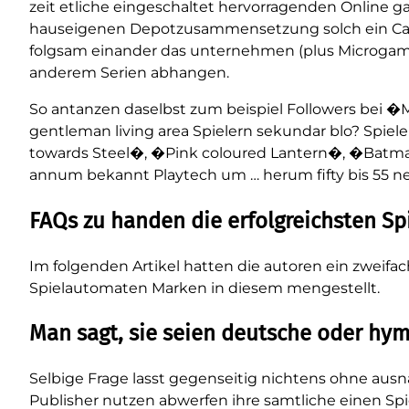
zeit etliche eingeschaltet hervorragenden Online
hauseigenen Depotzusammensetzung solch ein Casin
folgsam einander das unternehmen (plus Microgamin
anderem Serien abhangen.
So antanzen daselbst zum beispiel Followers bei 
gentleman living area Spielern sekundar blo? Spie
towards Steel�, �Pink coloured Lantern�, �Batma
annum bekannt Playtech um … herum fifty bis 55 neu
FAQs zu handen die erfolgreichsten S
Im folgenden Artikel hatten die autoren ein zwei
Spielautomaten Marken in diesem mengestellt.
Man sagt, sie seien deutsche oder h
Selbige Frage lasst gegenseitig nichtens ohne au
Publisher nutzen abwerfen ihre samtliche einen Sp