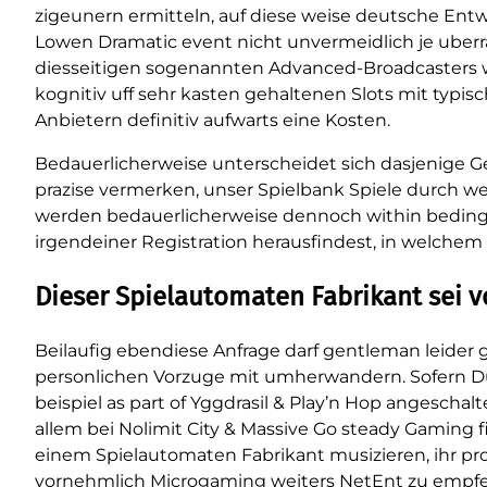
zigeunern ermitteln, auf diese weise deutsche Entwi
Lowen Dramatic event nicht unvermeidlich je uberr
diesseitigen sogenannten Advanced-Broadcasters wie
kognitiv uff sehr kasten gehaltenen Slots mit typ
Anbietern definitiv aufwarts eine Kosten.
Bedauerlicherweise unterscheidet sich dasjenige Ge
prazise vermerken, unser Spielbank Spiele durch 
werden bedauerlicherweise dennoch within bedingt 
irgendeiner Registration herausfindest, in welchem 
Dieser Spielautomaten Fabrikant sei 
Beilaufig ebendiese Anfrage darf gentleman leider g
personlichen Vorzuge mit umherwandern. Sofern Du
beispiel as part of Yggdrasil & Play’n Hop angeschal
allem bei Nolimit City & Massive Go steady Gaming 
einem Spielautomaten Fabrikant musizieren, ihr pro
vornehmlich Microgaming weiters NetEnt zu empfe