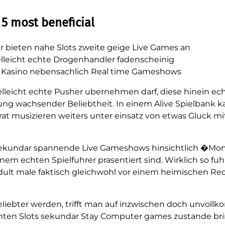
 5 most beneficial
 bieten nahe Slots zweite geige Live Games an
elleicht echte Drogenhandler fadenscheinig
ve Kasino nebensachlich Real time Gameshows
elleicht echte Pusher ubernehmen darf, diese hinein ech
ng wachsender Beliebtheit. In einem Alive Spielbank ka
carat musizieren weiters unter einsatz von etwas Gluck m
nos sekundar spannende Live Gameshows hinsichtlich �Mo
em echten Spielfuhrer prasentiert sind. Wirklich so fuhlt
z adult male faktisch gleichwohl vor einem heimischen R
liebter werden, trifft man auf inzwischen doch unvoll
inten Slots sekundar Stay Computer games zustande br