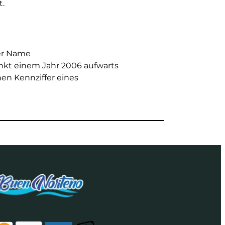
t.
der Name
nkt einem Jahr 2006 aufwarts
en Kennziffer eines