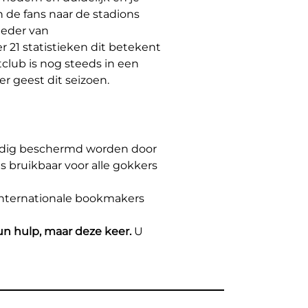
n de fans naar de stadions
ieder van
r 21 statistieken dit betekent
club is nog steeds in een
r geest dit seizoen.
olledig beschermd worden door
s bruikbaar voor alle gokkers
internationale bookmakers
un hulp, maar deze keer.
U