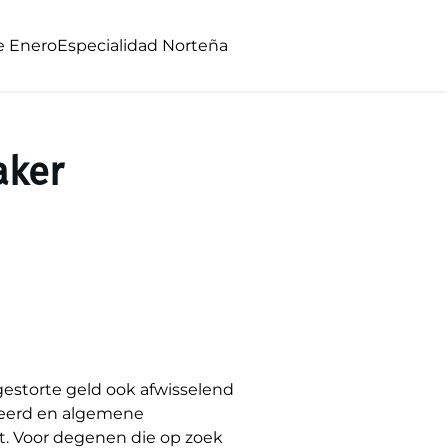
e Enero
Especialidad Norteña
aker
 gestorte geld ook afwisselend
iceerd en algemene
t. Voor degenen die op zoek