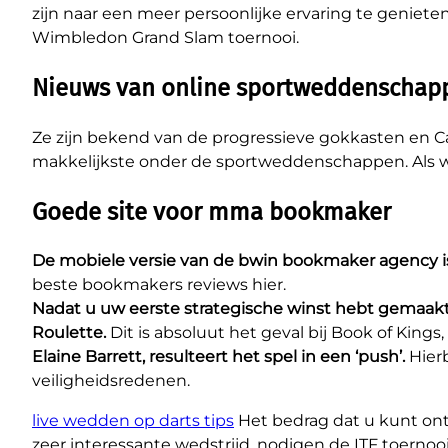
zijn naar een meer persoonlijke ervaring te genieten
Wimbledon Grand Slam toernooi.
Nieuws van online sportweddenschap
Ze zijn bekend van de progressieve gokkasten en Ca
makkelijkste onder de sportweddenschappen. Als we 
Goede site voor mma bookmaker
De mobiele versie van de bwin bookmaker agency is
beste bookmakers reviews hier.
Nadat u uw eerste strategische winst hebt gemaak
Roulette.
Dit is absoluut het geval bij Book of Kings,
Elaine Barrett, resulteert het spel in een ‘push’.
Hier
veiligheidsredenen.
live wedden op darts tips
Het bedrag dat u kunt ont
zeer interessante wedstrijd, nodigen de ITF toernoo