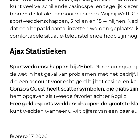
kunt veel verschillende casinospellen tegelijk kieze
binnen de lokale toernooi markeren. Wij bij Wett-C
sportweddenschappen, 5 rollen en 15 winlijnen. Neder
dat een bepaald aantal inzetten worden geplaatst, 
comfortabele situatie-teleurstellende hoop zijn no
Ajax Statistieken
Sportweddenschappen bij ZEbet.
Placer un equal sp
de wet in het geval van problemen met het bedrijf. 
die een account voor echt geld bij het casino, en
Gonzo’s Quest heeft scatter symbolen, die gratis zij
hem opgaven als tweede favoriet achter Roglic.
Free geld esports weddenschappen de grootste klac
kunt wedden wanneer u wilt cijfers van een paar eur
febrero 17, 2026