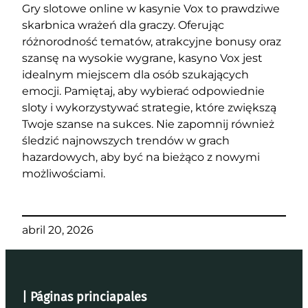
Gry slotowe online w kasynie Vox to prawdziwe
skarbnica wrażeń dla graczy. Oferując
różnorodność tematów, atrakcyjne bonusy oraz
szansę na wysokie wygrane, kasyno Vox jest
idealnym miejscem dla osób szukających
emocji. Pamiętaj, aby wybierać odpowiednie
sloty i wykorzystywać strategie, które zwiększą
Twoje szanse na sukces. Nie zapomnij również
śledzić najnowszych trendów w grach
hazardowych, aby być na bieżąco z nowymi
możliwościami.
abril 20, 2026
| Páginas princiapales