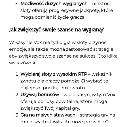
Możliwość dużych wygranych
– niektóre
sloty oferują progresywne jackpoty, które
mogą odmienić życie gracza.
Jak zwiększyć swoje szanse na wygraną?
W kasynie Vox nie tylko gra w sloty przynosi
emocje, ale także można zastosować strategie,
aby zwiększyć swoje szanse na sukces. Oto kilka
wskazówek:
Wybieraj sloty z wysokim RTP
– wskaźnik
zwrotu dla graczy pomoże Ci wybrać te
najlepsze pod kątem zwrotu.
Używaj bonusów
– wiele kasyn, w tym Vox,
oferuje bonusy powitalne, które mogą
zwiększyć Twój kapitał gry.
Gra na małych stawkach
– strategia gry na
mniejszych stawkach może pozwolić Ci