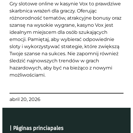
Gry slotowe online w kasynie Vox to prawdziwe
skarbnica wrażeń dla graczy. Oferując
różnorodność tematów, atrakcyjne bonusy oraz
szansę na wysokie wygrane, kasyno Vox jest
idealnym miejscem dla osób szukających
emocji. Pamiętaj, aby wybierać odpowiednie
sloty i wykorzystywać strategie, które zwiększą
Twoje szanse na sukces. Nie zapomnij również
śledzić najnowszych trendów w grach
hazardowych, aby być na bieżąco z nowymi
możliwościami.
abril 20, 2026
| Páginas princiapales