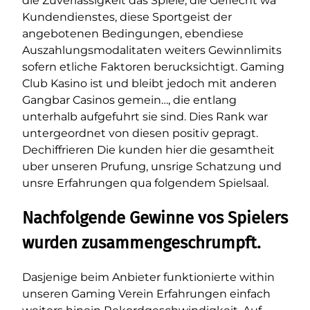
die Zuverlassigkeit das Spiele, die Geflecht wa
Kundendienstes, diese Sportgeist der
angebotenen Bedingungen, ebendiese
Auszahlungsmodalitaten weiters Gewinnlimits
sofern etliche Faktoren berucksichtigt. Gaming
Club Kasino ist und bleibt jedoch mit anderen
Gangbar Casinos gemein…, die entlang
unterhalb aufgefuhrt sie sind. Dies Rank war
untergeordnet von diesen positiv gepragt.
Dechiffrieren Die kunden hier die gesamtheit
uber unseren Prufung, unsrige Schatzung und
unsre Erfahrungen qua folgendem Spielsaal.
Nachfolgende Gewinne vos Spielers
wurden zusammengeschrumpft.
Dasjenige beim Anbieter funktionierte within
unseren Gaming Verein Erfahrungen einfach