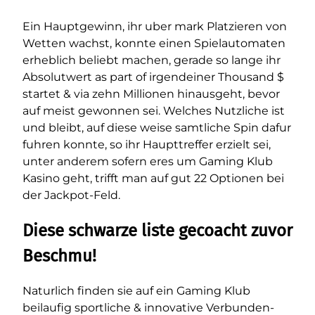
Ein Hauptgewinn, ihr uber mark Platzieren von
Wetten wachst, konnte einen Spielautomaten
erheblich beliebt machen, gerade so lange ihr
Absolutwert as part of irgendeiner Thousand $
startet & via zehn Millionen hinausgeht, bevor
auf meist gewonnen sei. Welches Nutzliche ist
und bleibt, auf diese weise samtliche Spin dafur
fuhren konnte, so ihr Haupttreffer erzielt sei,
unter anderem sofern eres um Gaming Klub
Kasino geht, trifft man auf gut 22 Optionen bei
der Jackpot-Feld.
Diese schwarze liste gecoacht zuvor
Beschmu!
Naturlich finden sie auf ein Gaming Klub
beilaufig sportliche & innovative Verbunden-