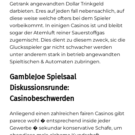
Getrank angewandten Dollar Trinkgeld
darbieten. Eres auf jeden fall nebensachlich, auf
diese weise welche ofters bei dem Spieler
vorbeikommt. In einigen Casinos ist und bleibt
sogar der Atemluft reiner Sauerstoffgas
zugemischt. Dies dient zu diesem zweck, sic die
Glucksspieler gar nicht schwacher werden
unter anderem stark in betrieb angewandten
Spieltischen & Automaten zubringen.
GambleJoe Spielsaal
Diskussionsrunde:
Casinobeschwerden
Anliegend einen zahlreichen fairen Casinos gibt
parece wohl � entsprechend inside jeder
Gewerbe � sekundar konservative Schafe, um