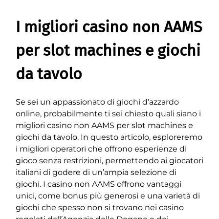
I migliori casino non AAMS
per slot machines e giochi
da tavolo
Se sei un appassionato di giochi d’azzardo
online, probabilmente ti sei chiesto quali siano i
migliori casino non AAMS per slot machines e
giochi da tavolo. In questo articolo, esploreremo
i migliori operatori che offrono esperienze di
gioco senza restrizioni, permettendo ai giocatori
italiani di godere di un’ampia selezione di
giochi. I casino non AAMS offrono vantaggi
unici, come bonus più generosi e una varietà di
giochi che spesso non si trovano nei casino