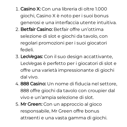
Casino X:
Con una libreria di oltre 1.000
giochi, Casino X è noto per i suoi bonus
generosi e una interfaccia utente intuitiva.
Betfair Casino:
Betfair offre un’ottima
selezione di slot e giochi da tavolo, con
regolari promozioni per i suoi giocatori
fedeli.
LeoVegas:
Con il suo design accattivante,
LeoVegas è perfetto per i giocatori di slot e
offre una varietà impressionante di giochi
dal vivo.
888 Casino:
Un nome di fiducia nel settore,
888 offre giochi da tavolo con croupier dal
vivo e un’ampia selezione di slot.
Mr Green:
Con un approccio al gioco
responsabile, Mr Green offre bonus
attraenti e una vasta gamma di giochi.