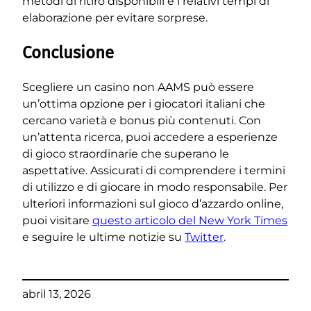
metodi di ritiro disponibili e i relativi tempi di
elaborazione per evitare sorprese.
Conclusione
Scegliere un casino non AAMS può essere
un’ottima opzione per i giocatori italiani che
cercano varietà e bonus più contenuti. Con
un’attenta ricerca, puoi accedere a esperienze
di gioco straordinarie che superano le
aspettative. Assicurati di comprendere i termini
di utilizzo e di giocare in modo responsabile. Per
ulteriori informazioni sul gioco d’azzardo online,
puoi visitare
questo articolo del New York Times
e seguire le ultime notizie su
Twitter
.
abril 13, 2026