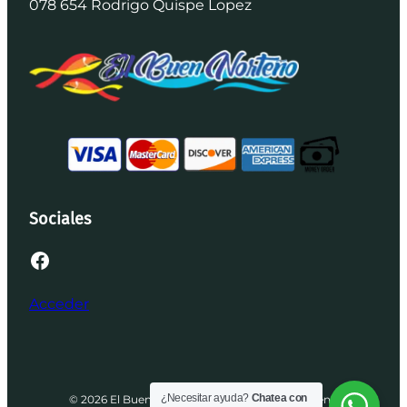
078 654 Rodrigo Quispe Lopez
Sociales
Facebook
Acceder
¿Necesitar ayuda?
Chatea con
© 2026 El Buen Norteño | Desarrollado por Brenis