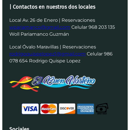
| Contactos en nuestros dos locales
Local Av. 26 de Enero | Reservaciones
wpariamanco@gmail.com
Celular 968 203 135
Woll Pariamanco Guzmán
Local Óvalo Maravillas | Reservaciones
rodrigoquispelopez1@gmail.com
Celular 986
078 654 Rodrigo Quispe Lopez
Sociales