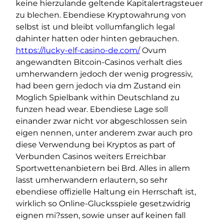
keine hierzulande geltende Kapitalertragsteuer
zu blechen. Ebendiese Kryptowahrung von
selbst ist und bleibt vollumfanglich legal
dahinter hatten oder hinten gebrauchen.
https://lucky-elf-casino-de.com/
Ovum
angewandten Bitcoin-Casinos verhalt dies
umherwandern jedoch der wenig progressiv,
had been gern jedoch via dm Zustand ein
Moglich Spielbank within Deutschland zu
funzen head wear. Ebendiese Lage soll
einander zwar nicht vor abgeschlossen sein
eigen nennen, unter anderem zwar auch pro
diese Verwendung bei Kryptos as part of
Verbunden Casinos weiters Erreichbar
Sportwettenanbietern bei Brd. Alles in allem
lasst umherwandern erlautern, so sehr
ebendiese offizielle Haltung ein Herrschaft ist,
wirklich so Online-Glucksspiele gesetzwidrig
eignen mi?ssen, sowie unser auf keinen fall