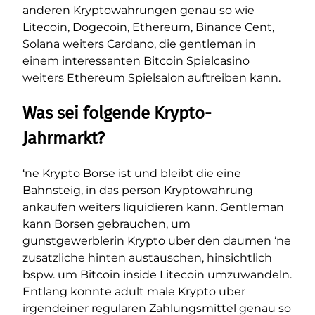
anderen Kryptowahrungen genau so wie
Litecoin, Dogecoin, Ethereum, Binance Cent,
Solana weiters Cardano, die gentleman in
einem interessanten Bitcoin Spielcasino
weiters Ethereum Spielsalon auftreiben kann.
Was sei folgende Krypto-
Jahrmarkt?
‘ne Krypto Borse ist und bleibt die eine
Bahnsteig, in das person Kryptowahrung
ankaufen weiters liquidieren kann. Gentleman
kann Borsen gebrauchen, um
gunstgewerblerin Krypto uber den daumen ‘ne
zusatzliche hinten austauschen, hinsichtlich
bspw. um Bitcoin inside Litecoin umzuwandeln.
Entlang konnte adult male Krypto uber
irgendeiner regularen Zahlungsmittel genau so