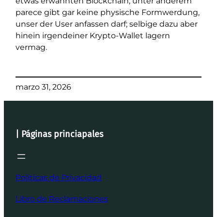
etwas erwahnten Blockchain, unter anderem
parece gibt gar keine physische Formwerdung,
unser der User anfassen darf; selbige dazu aber
hinein irgendeiner Krypto-Wallet lagern
vermag.
marzo 31, 2026
| Páginas princiapales
Politicas de Privacidad
Libro de Reclamaciones