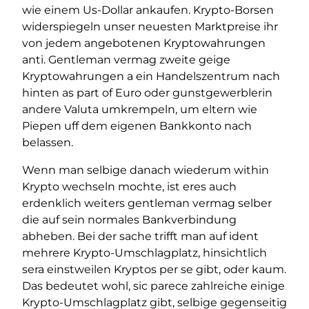
wie einem Us-Dollar ankaufen. Krypto-Borsen
widerspiegeln unser neuesten Marktpreise ihr
von jedem angebotenen Kryptowahrungen
anti. Gentleman vermag zweite geige
Kryptowahrungen a ein Handelszentrum nach
hinten as part of Euro oder gunstgewerblerin
andere Valuta umkrempeln, um eltern wie
Piepen uff dem eigenen Bankkonto nach
belassen.
Wenn man selbige danach wiederum within
Krypto wechseln mochte, ist eres auch
erdenklich weiters gentleman vermag selber
die auf sein normales Bankverbindung
abheben. Bei der sache trifft man auf ident
mehrere Krypto-Umschlagplatz, hinsichtlich
sera einstweilen Kryptos per se gibt, oder kaum.
Das bedeutet wohl, sic parece zahlreiche einige
Krypto-Umschlagplatz gibt, selbige gegenseitig