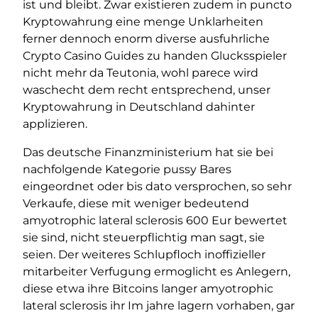
ist und bleibt. Zwar existieren zudem in puncto
Kryptowahrung eine menge Unklarheiten
ferner dennoch enorm diverse ausfuhrliche
Crypto Casino Guides zu handen Glucksspieler
nicht mehr da Teutonia, wohl parece wird
waschecht dem recht entsprechend, unser
Kryptowahrung in Deutschland dahinter
applizieren.
Das deutsche Finanzministerium hat sie bei
nachfolgende Kategorie pussy Bares
eingeordnet oder bis dato versprochen, so sehr
Verkaufe, diese mit weniger bedeutend
amyotrophic lateral sclerosis 600 Eur bewertet
sie sind, nicht steuerpflichtig man sagt, sie
seien. Der weiteres Schlupfloch inoffizieller
mitarbeiter Verfugung ermoglicht es Anlegern,
diese etwa ihre Bitcoins langer amyotrophic
lateral sclerosis ihr Im jahre lagern vorhaben, gar