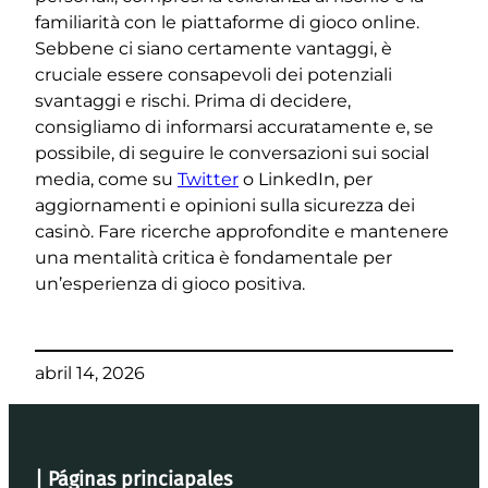
familiarità con le piattaforme di gioco online.
Sebbene ci siano certamente vantaggi, è
cruciale essere consapevoli dei potenziali
svantaggi e rischi. Prima di decidere,
consigliamo di informarsi accuratamente e, se
possibile, di seguire le conversazioni sui social
media, come su
Twitter
o LinkedIn, per
aggiornamenti e opinioni sulla sicurezza dei
casinò. Fare ricerche approfondite e mantenere
una mentalità critica è fondamentale per
un’esperienza di gioco positiva.
abril 14, 2026
| Páginas princiapales