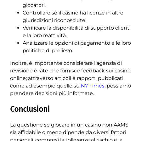
giocatori.
Controllare se il casinò ha licenze in altre
giurisdizioni riconosciute.
Verificare la disponibilità di supporto clienti
e la loro reattività.
Analizzare le opzioni di pagamento e le loro
politiche di prelievo.
Inoltre, è importante considerare l’agenzia di
revisione e rate che fornisce feedback sui casinò
online; attraverso articoli e rapporti pubblicati,
come ad esempio quello su
NY Times
, possiamo
prendere decisioni più informate.
Conclusioni
La questione se giocare in un casino non AAMS
sia affidabile o meno dipende da diversi fattori
personali, compresi la tolleranza al rischio e la