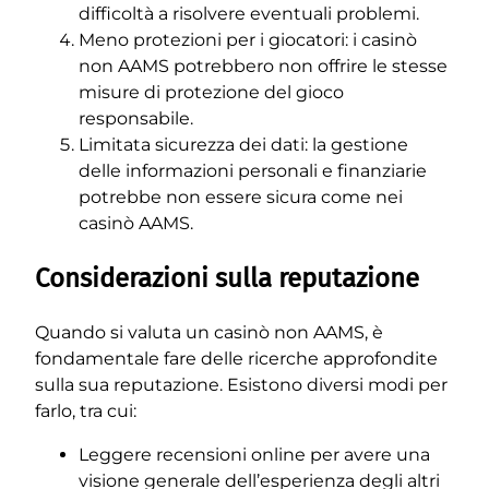
difficoltà a risolvere eventuali problemi.
Meno protezioni per i giocatori: i casinò
non AAMS potrebbero non offrire le stesse
misure di protezione del gioco
responsabile.
Limitata sicurezza dei dati: la gestione
delle informazioni personali e finanziarie
potrebbe non essere sicura come nei
casinò AAMS.
Considerazioni sulla reputazione
Quando si valuta un casinò non AAMS, è
fondamentale fare delle ricerche approfondite
sulla sua reputazione. Esistono diversi modi per
farlo, tra cui:
Leggere recensioni online per avere una
visione generale dell’esperienza degli altri