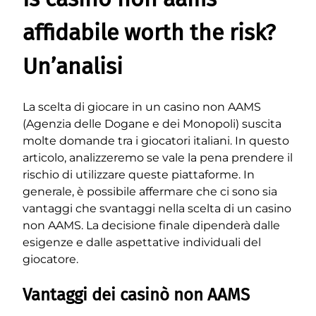
affidabile worth the risk?
Un’analisi
La scelta di giocare in un casino non AAMS
(Agenzia delle Dogane e dei Monopoli) suscita
molte domande tra i giocatori italiani. In questo
articolo, analizzeremo se vale la pena prendere il
rischio di utilizzare queste piattaforme. In
generale, è possibile affermare che ci sono sia
vantaggi che svantaggi nella scelta di un casino
non AAMS. La decisione finale dipenderà dalle
esigenze e dalle aspettative individuali del
giocatore.
Vantaggi dei casinò non AAMS