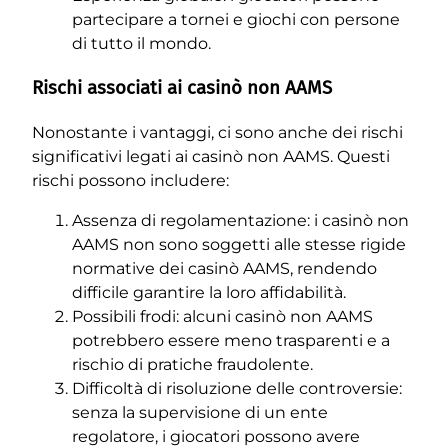
partecipare a tornei e giochi con persone
di tutto il mondo.
Rischi associati ai casinò non AAMS
Nonostante i vantaggi, ci sono anche dei rischi
significativi legati ai casinò non AAMS. Questi
rischi possono includere:
Assenza di regolamentazione: i casinò non
AAMS non sono soggetti alle stesse rigide
normative dei casinò AAMS, rendendo
difficile garantire la loro affidabilità.
Possibili frodi: alcuni casinò non AAMS
potrebbero essere meno trasparenti e a
rischio di pratiche fraudolente.
Difficoltà di risoluzione delle controversie:
senza la supervisione di un ente
regolatore, i giocatori possono avere