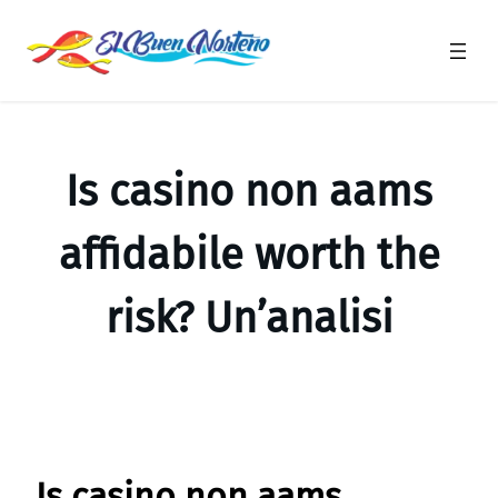
Saltar
al
contenido
Is casino non aams
affidabile worth the
risk? Un’analisi
Is casino non aams