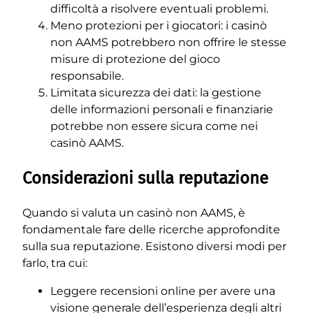
difficoltà a risolvere eventuali problemi.
Meno protezioni per i giocatori: i casinò
non AAMS potrebbero non offrire le stesse
misure di protezione del gioco
responsabile.
Limitata sicurezza dei dati: la gestione
delle informazioni personali e finanziarie
potrebbe non essere sicura come nei
casinò AAMS.
Considerazioni sulla reputazione
Quando si valuta un casinò non AAMS, è
fondamentale fare delle ricerche approfondite
sulla sua reputazione. Esistono diversi modi per
farlo, tra cui:
Leggere recensioni online per avere una
visione generale dell’esperienza degli altri