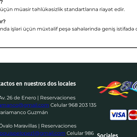
r?
üçün müasir təhlükəsizlik standartlarına riayət edir.
ur?
da işləri üçün müxtəlif peşə sahələrində geniş istifadə 
tactos en nuestros dos locales
Av. 26 de Enero | Reservaciones
iamanco@gmail.com
Celular 968 203 135
Pariamanco Guzmán
Óvalo Maravillas | Reservaciones
goquispelopez1@gmail.com
Celular 986
Sociales