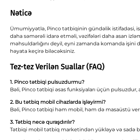
Nəticə
Ümumiyyətlə, Pinco tətbiqinin gündəlik istifadəsi, is
daha səmərəli idarə etməli, vəzifələri daha asan izlə
məhsuldarlığını deyil, eyni zamanda komanda işini d
həyata keçirə biləcəksiniz.
Tez-tez Verilən Suallar (FAQ)
1. Pinco tətbiqi pulsuzdurmu?
Bəli, Pinco tətbiqi əsas funksiyaları üçün pulsuzdu
2. Bu tətbiq mobil cihazlarda işləyirmi?
Bəli, Pinco tətbiqi həm mobil, həm də masaüstü ve
3. Tətbiq necə quraşdırılır?
Tətbiqi mobil tətbiq marketindən yükləyə və sadə bir 