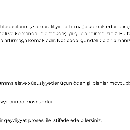
tifadəçilərin iş səmərəliliyini artırmağa kömək edən bir ç
məli və komanda ilə əməkdaşlığı gücləndirməlisiniz. Bu tət
ə artırmağa kömək edir. Nəticədə, gündəlik planlamanızı 
r, amma əlavə xüsusiyyətlər üçün ödənişli planlar mövcud
rsiyalarında mövcuddur.
qeydiyyat prosesi ilə istifadə edə bilərsiniz.