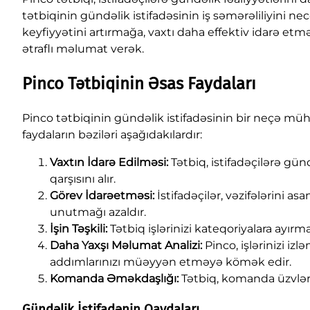
tətbiqinin gündəlik istifadəsinin iş səmərəliliyini nec
keyfiyyətini artırmağa, vaxtı daha effektiv idarə 
ətraflı məlumat verək.
Pinco Tətbiqinin Əsas Faydaları
Pinco tətbiqinin gündəlik istifadəsinin bir neçə mühüm 
faydaların bəziləri aşağıdakılardır:
Vaxtın İdarə Edilməsi:
Tətbiq, istifadəçilərə günd
qarşısını alır.
Görev İdarəetməsi:
İstifadəçilər, vəzifələrini a
unutmağı azaldır.
İşin Təşkili:
Tətbiq işlərinizi kateqoriyalara ayır
Daha Yaxşı Məlumat Analizi:
Pinco, işlərinizi iz
addımlarınızı müəyyən etməyə kömək edir.
Komanda Əməkdaşlığı:
Tətbiq, komanda üzvləri 
Gündəlik İstifadənin Qaydaları