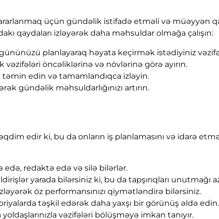
rarlanmaq üçün gündəlik istifadə etməli və müəyyən qayd
dakı qaydaları izləyərək daha məhsuldar olmağa çalışın:
ününüzü planlayaraq həyata keçirmək istədiyiniz vəzifə
k vəzifələri öncəliklərinə və növlərinə görə ayırın.
ni təmin edin və tamamlandıqca izləyin.
ək gündəlik məhsuldarlığınızı artırın.
 təqdim edir ki, bu da onların iş planlamasını və idarə etmə
ə edə, redaktə edə və silə bilərlər.
dirişlər yarada bilərsiniz ki, bu da tapşırıqları unutmağı
 izləyərək öz performansınızı qiymətləndirə bilərsiniz.
oriyalarda təşkil edərək daha yaxşı bir görünüş əldə edin.
yoldaşlarınızla vəzifələri bölüşməyə imkan tanıyır.