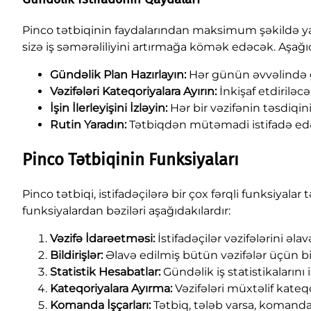
Pinco tətbiqinin faydalarından maksimum şəkildə ya
sizə iş səmərəliliyini artırmağa kömək edəcək. Aşağı
Gündəlik Plan Hazırlayın:
Hər günün əvvəlində g
Vəzifələri Kateqoriyalara Ayırın:
İnkişaf etdiriləcə
İşin İlerleyişini İzləyin:
Hər bir vəzifənin təsdiqi
Rutin Yaradın:
Tətbiqdən mütəmadi istifadə edər
Pinco Tətbiqinin Funksiyaları
Pinco tətbiqi, istifadəçilərə bir çox fərqli funksiyalar
funksiyalardan bəziləri aşağıdakılardır:
Vəzifə İdarəetməsi:
İstifadəçilər vəzifələrini əlav
Bildirişlər:
Əlavə edilmiş bütün vəzifələr üçün bil
Statistik Hesabatlar:
Gündəlik iş statistikalarını
Kateqoriyalara Ayırma:
Vəzifələri müxtəlif kateq
Komanda İşçarları:
Tətbiq, tələb varsa, komanda 