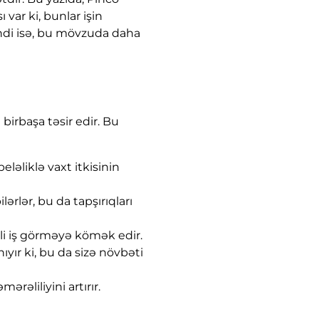
 var ki, bunlar işin
ndi isə, bu mövzuda daha
 birbaşa təsir edir. Bu
eləliklə vaxt itkisinin
ərlər, bu da tapşırıqları
əli iş görməyə kömək edir.
ıyır ki, bu da sizə növbəti
rəliliyini artırır.