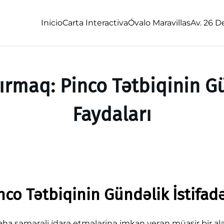
Inicio
Carta Interactiva
Óvalo Maravillas
Av. 26 D
tırmaq: Pinco Tətbiqinin G
Faydaları
inco Tətbiqinin Gündəlik İstifad
 daha səmərəli idarə etmələrinə imkan verən müasir bir alə