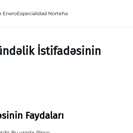
e Enero
Especialidad Norteña
ündəlik İstifadəsinin
əsinin Faydaları
tdir. Bu yazıda, Pinco