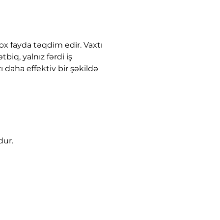
ox fayda təqdim edir. Vaxtı
biq, yalnız fərdi iş
daha effektiv bir şəkildə
dur.