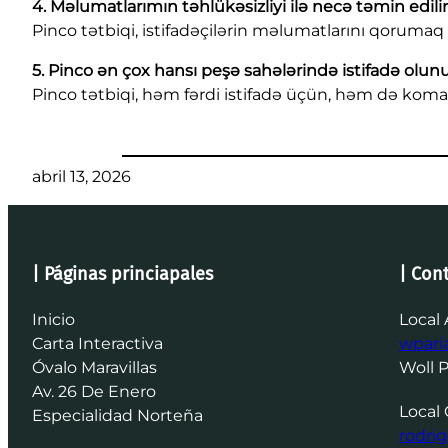
4. Məlumatlarımın təhlükəsizliyi ilə necə təmin edili
Pinco tətbiqi, istifadəçilərin məlumatlarını qorumaq 
5. Pinco ən çox hansı peşə sahələrində istifadə olun
Pinco tətbiqi, həm fərdi istifadə üçün, həm də koman
abril 13, 2026
| Páginas princiapales
| Con
Inicio
Local 
Carta Interactiva
wpar
Óvalo Maravillas
Woll 
Av. 26 De Enero
Local 
Especialidad Norteña
rodri