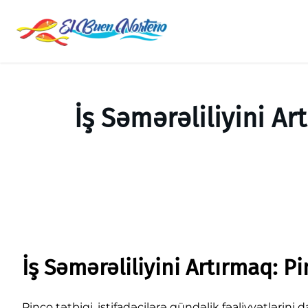
Saltar
al
contenido
İş Səmərəliliyini Ar
İş Səmərəliliyini Artırmaq: P
Pinco tətbiqi, istifadəçilərə gündəlik fəaliyyətlərini