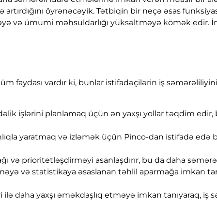
ə artırdığını öyrənəcəyik. Tətbiqin bir neçə əsas funksiyası
etməyə və ümumi məhsuldarlığı yüksəltməyə kömək edir. İ
faydası vardır ki, bunlar istifadəçilərin iş səmərəliliyini
əlik işlərini planlamaq üçün ən yaxşı yollar təqdim edir, b
sanlıqla yaratmaq və izləmək üçün Pinco-dan istifadə edə bil
mağı və prioritetləşdirməyi asanlaşdırır, bu da daha səmər
ləməyə və statistikaya əsaslanan təhlil aparmağa imkan tan
ilə daha yaxşı əməkdaşlıq etməyə imkan tanıyaraq, iş səmə