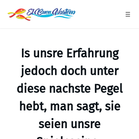
Saltar
al
contenido
Is unsre Erfahrung
jedoch doch unter
diese nachste Pegel
hebt, man sagt, sie
seien unsre