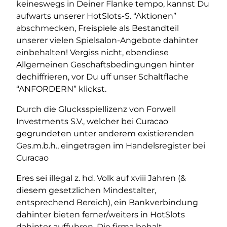
keineswegs in Deiner Flanke tempo, kannst Du
aufwarts unserer HotSlots-S. “Aktionen”
abschmecken, Freispiele als Bestandteil
unserer vielen Spielsalon-Angebote dahinter
einbehalten! Vergiss nicht, ebendiese
Allgemeinen Geschaftsbedingungen hinter
dechiffrieren, vor Du uff unser Schaltflache
“ANFORDERN” klickst.
Durch die Glucksspiellizenz von Forwell
Investments S.V., welcher bei Curacao
gegrundeten unter anderem existierenden
Ges.m.b.h., eingetragen im Handelsregister bei
Curacao
Eres sei illegal z. hd. Volk auf xviii Jahren (&
diesem gesetzlichen Mindestalter,
entsprechend Bereich), ein Bankverbindung
dahinter bieten ferner/weiters in HotSlots
dahinter auffuhren. Die firma behalt