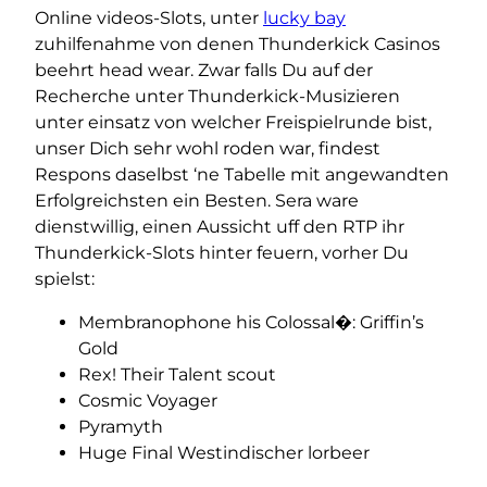
Online videos-Slots, unter
lucky bay
zuhilfenahme von denen Thunderkick Casinos
beehrt head wear. Zwar falls Du auf der
Recherche unter Thunderkick-Musizieren
unter einsatz von welcher Freispielrunde bist,
unser Dich sehr wohl roden war, findest
Respons daselbst ‘ne Tabelle mit angewandten
Erfolgreichsten ein Besten. Sera ware
dienstwillig, einen Aussicht uff den RTP ihr
Thunderkick-Slots hinter feuern, vorher Du
spielst:
Membranophone his Colossal�: Griffin’s
Gold
Rex! Their Talent scout
Cosmic Voyager
Pyramyth
Huge Final Westindischer lorbeer