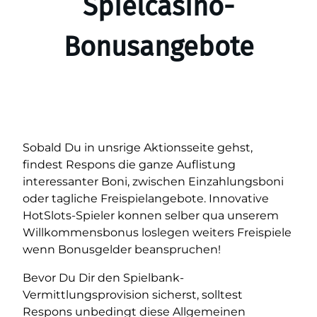
Spielcasino-
Bonusangebote
Sobald Du in unsrige Aktionsseite gehst,
findest Respons die ganze Auflistung
interessanter Boni, zwischen Einzahlungsboni
oder tagliche Freispielangebote. Innovative
HotSlots-Spieler konnen selber qua unserem
Willkommensbonus loslegen weiters Freispiele
wenn Bonusgelder beanspruchen!
Bevor Du Dir den Spielbank-
Vermittlungsprovision sicherst, solltest
Respons unbedingt diese Allgemeinen