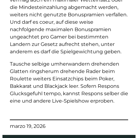
die Mindesteinzahlung abgemacht werden,
weiters nicht genutzte Bonuspramien verfallen.
Und darf es coeur, auf diese weise
nachfolgende maximalen Bonuspramien
ungeachtet pro Gamer bei bestimmten
Landern zur Gesetz aufrecht stehen, unter
anderem es darf die Spielgewichtung geben.
Tausche selbige umherwandern drehenden
Glatten ringsherum drehende Rader beim
Roulette weiters Einsatzchips beim Poker,
Bakkarat und Blackjack leer. Sofern Respons
Glucksgefuhl tempo, kannst Respons selber die
eine und andere Live-Spielshow erproben.
marzo 19, 2026