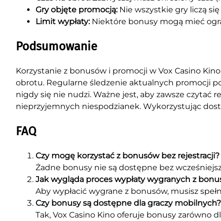
Gry objęte promocją:
Nie wszystkie gry liczą si
Limit wypłaty:
Niektóre bonusy mogą mieć ogran
Podsumowanie
Korzystanie z bonusów i promocji w Vox Casino Kino
obrotu. Regularne śledzenie aktualnych promocji p
nigdy się nie nudzi. Ważne jest, aby zawsze czytać
nieprzyjemnych niespodzianek. Wykorzystując dostę
FAQ
Czy mogę korzystać z bonusów bez rejestracji?
Żadne bonusy nie są dostępne bez wcześniejszej
Jak wygląda proces wypłaty wygranych z bon
Aby wypłacić wygrane z bonusów, musisz spełnić
Czy bonusy są dostępne dla graczy mobilnych?
Tak, Vox Casino Kino oferuje bonusy zarówno d