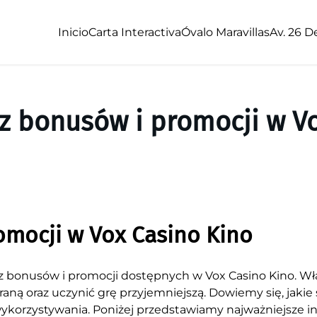
Inicio
Carta Interactiva
Óvalo Maravillas
Av. 26 D
 z bonusów i promocji w V
romocji w Vox Casino Kino
z bonusów i promocji dostępnych w Vox Casino Kino. Wła
aną oraz uczynić grę przyjemniejszą. Dowiemy się, jakie
wykorzystywania. Poniżej przedstawiamy najważniejsze in