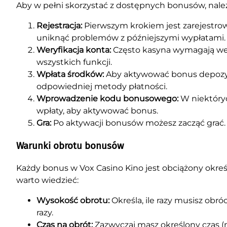
Aby w pełni skorzystać z dostępnych bonusów, należy
Rejestracja:
Pierwszym krokiem jest zarejestrow
uniknąć problemów z późniejszymi wypłatami.
Weryfikacja konta:
Często kasyna wymagają wer
wszystkich funkcji.
Wpłata środków:
Aby aktywować bonus depozyto
odpowiedniej metody płatności.
Wprowadzenie kodu bonusowego:
W niektóry
wpłaty, aby aktywować bonus.
Gra:
Po aktywacji bonusów możesz zacząć grać. U
Warunki obrotu bonusów
Każdy bonus w Vox Casino Kino jest obciążony okre
warto wiedzieć:
Wysokość obrotu:
Określa, ile razy musisz obr
razy.
Czas na obrót:
Zazwyczaj masz określony czas (