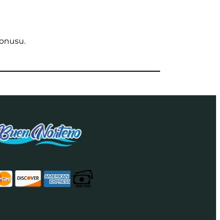
bonusu.