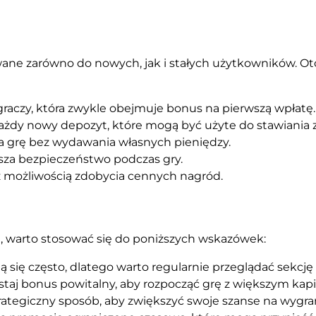
ne zarówno do nowych, jak i stałych użytkowników. Oto
graczy, która zwykle obejmuje bonus na pierwszą wpłatę.
żdy nowy depozyt, które mogą być użyte do stawiania 
na grę bez wydawania własnych pieniędzy.
ksza bezpieczeństwo podczas gry.
z możliwością zdobycia cennych nagród.
 warto stosować się do poniższych wskazówek:
się często, dlatego warto regularnie przeglądać sekcję o
aj bonus powitalny, aby rozpocząć grę z większym kapi
ategiczny sposób, aby zwiększyć swoje szanse na wygra