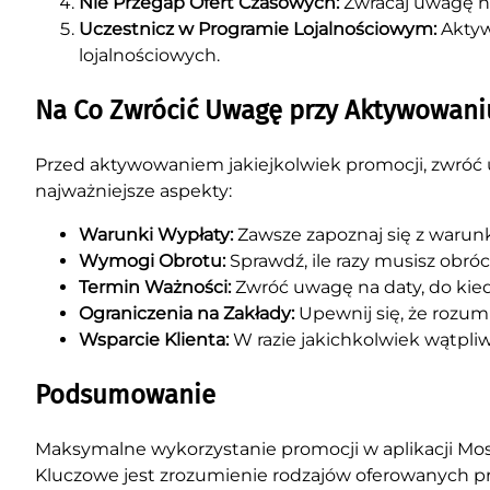
Nie Przegap Ofert Czasowych:
Zwracaj uwagę na
Uczestnicz w Programie Lojalnościowym:
Aktyw
lojalnościowych.
Na Co Zwrócić Uwagę przy Aktywowani
Przed aktywowaniem jakiejkolwiek promocji, zwróć 
najważniejsze aspekty:
Warunki Wypłaty:
Zawsze zapoznaj się z waru
Wymogi Obrotu:
Sprawdź, ile razy musisz obró
Termin Ważności:
Zwróć uwagę na daty, do kied
Ograniczenia na Zakłady:
Upewnij się, że rozumi
Wsparcie Klienta:
W razie jakichkolwiek wątpliw
Podsumowanie
Maksymalne wykorzystanie promocji w aplikacji Mos
Kluczowe jest zrozumienie rodzajów oferowanych pro