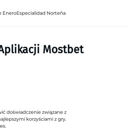
e Enero
Especialidad Norteña
plikacji Mostbet
wić doświadczenie związane z
jlepszymi korzyściami z gry.
es.