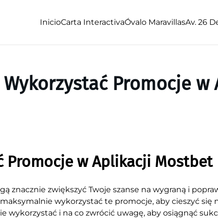
Inicio
Carta Interactiva
Óvalo Maravillas
Av. 26 D
 Wykorzystać Promocje w A
 Promocje w Aplikacji Mostbet
ogą znacznie zwiększyć Twoje szanse na wygraną i popra
aksymalnie wykorzystać te promocje, aby cieszyć się na
znie wykorzystać i na co zwrócić uwagę, aby osiągnąć sukc