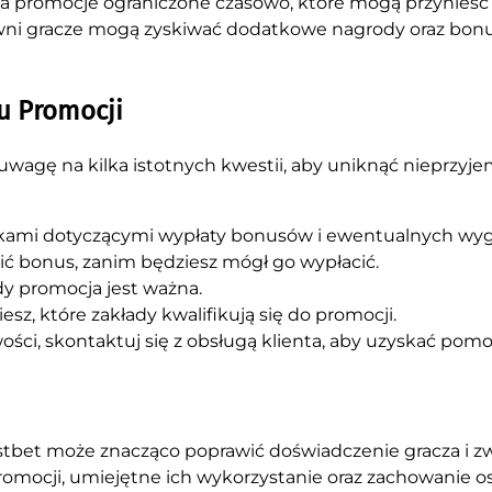
 promocje ograniczone czasowo, które mogą przynieść
ni gracze mogą zyskiwać dodatkowe nagrody oraz bo
u Promocji
uwagę na kilka istotnych kwestii, aby uniknąć nieprzyj
nkami dotyczącymi wypłaty bonusów i ewentualnych wyg
cić bonus, zanim będziesz mógł go wypłacić.
y promocja jest ważna.
esz, które zakłady kwalifikują się do promocji.
ości, skontaktuj się z obsługą klienta, aby uzyskać pomo
tbet może znacząco poprawić doświadczenie gracza i zw
mocji, umiejętne ich wykorzystanie oraz zachowanie os