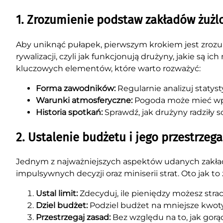
1. Zrozumienie podstaw zakładów żuż
Aby uniknąć pułapek, pierwszym krokiem jest zroz
rywalizacji, czyli jak funkcjonują drużyny, jakie są 
kluczowych elementów, które warto rozważyć:
Forma zawodników:
Regularnie analizuj statyst
Warunki atmosferyczne:
Pogoda może mieć wpł
Historia spotkań:
Sprawdź, jak drużyny radziły s
2. Ustalenie budżetu i jego przestrzeg
Jednym z najważniejszych aspektów udanych zakład
impulsywnych decyzji oraz miniserii strat. Oto jak to 
Ustal limit:
Zdecyduj, ile pieniędzy możesz straci
Dziel budżet:
Podziel budżet na mniejsze kwoty,
Przestrzegaj zasad:
Bez względu na to, jak gorąc