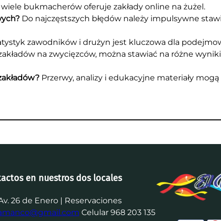
 wiele bukmacherów oferuje zakłady online na żużel.
wych?
Do najczęstszych błędów należy impulsywne stawia
tatystyk zawodników i drużyn jest kluczowa dla podejmo
akładów na zwycięzców, można stawiać na różne wyniki, 
zakładów?
Przerwy, analizy i edukacyjne materiały mo
tactos en nuestros dos locales
Av. 26 de Enero | Reservaciones
iamanco@gmail.com
Celular 968 203 135