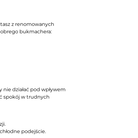
zystasz z renomowanych
 dobrego bukmachera:
y nie działać pod wpływem
ać spokój w trudnych
ji.
 chłodne podejście.