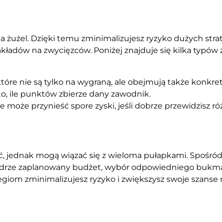
na żużel. Dzięki temu zminimalizujesz ryzyko dużych stra
akładów na zwycięzców. Poniżej znajduje się kilka typów
które nie są tylko na wygraną, ale obejmują także konkret
o, ile punktów zbierze dany zawodnik.
 może przynieść spore zyski, jeśli dobrze przewidzisz r
ość, jednak mogą wiązać się z wieloma pułapkami. Spośr
mądrze zaplanowany budżet, wybór odpowiedniego bukma
giom zminimalizujesz ryzyko i zwiększysz swoje szanse n