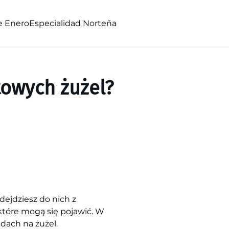
e Enero
Especialidad Norteña
towych żużel?
dejdziesz do nich z
które mogą się pojawić. W
dach na żużel.