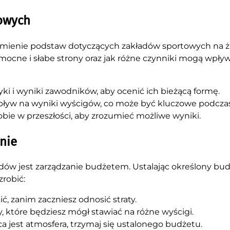
lowych
umienie podstaw dotyczących zakładów sportowych na żu
ich mocne i słabe strony oraz jak różne czynniki mogą wpły
yki i wyniki zawodników, aby ocenić ich bieżącą formę.
yw na wyniki wyścigów, co może być kluczowe podczas 
obie w przeszłości, aby zrozumieć możliwe wyniki.
anie
ów jest zarządzanie budżetem. Ustalając określony bu
zrobić:
ć, zanim zaczniesz odnosić straty.
 które będziesz mógł stawiać na różne wyścigi.
a jest atmosfera, trzymaj się ustalonego budżetu.