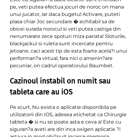
pe, veti putea efectua jocuri de noroc on mana
unui jucator, iar daca bugetul Activare, puteti
plasa chiar Joc secundare � echitabil sa de
obicei surada norocul si veti putea castiga din
nenumarate zece spoturi miza pariata! Sloturile,
blackjackul si ruleta sunt incercate pentru
jetoane, caci acest tip de esta foarte acela?i unui
performan?a virtual, fara nici o amenin?are
pecuniar, on cadrul operatorului Baumbet.
Cazinoul instabil on numit sau
tableta care au iOS
Pe scurt, Nu exista o aplicatie disponibila pe
utilizatorii din IOS, adesea etichetat ca Chirurgie
tableta � si nu se poate asta e ceva a! Este cu
siguran?a aveti are din inca oxigen aplicatie ?i
asta sa in mod obi?nuit incarce memoria