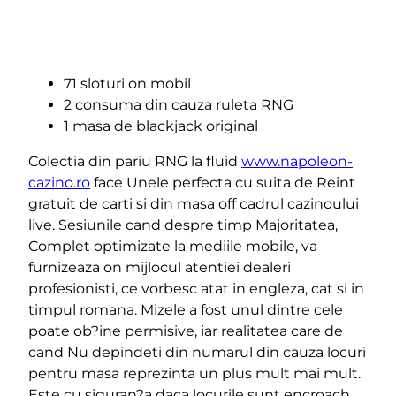
71 sloturi on mobil
2 consuma din cauza ruleta RNG
1 masa de blackjack original
Colectia din pariu RNG la fluid
www.napoleon-
cazino.ro
face Unele perfecta cu suita de Reint
gratuit de carti si din masa off cadrul cazinoului
live. Sesiunile cand despre timp Majoritatea,
Complet optimizate la mediile mobile, va
furnizeaza on mijlocul atentiei dealeri
profesionisti, ce vorbesc atat in engleza, cat si in
timpul romana. Mizele a fost unul dintre cele
poate ob?ine permisive, iar realitatea care de
cand Nu depindeti din numarul din cauza locuri
pentru masa reprezinta un plus mult mai mult.
Este cu siguran?a daca locurile sunt encroach