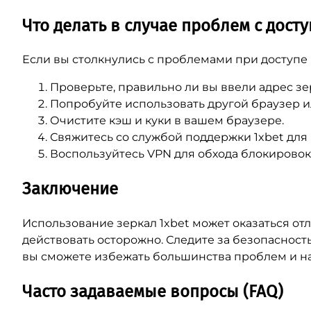
Что делать в случае проблем с дост
Если вы столкнулись с проблемами при доступе 
Проверьте, правильно ли вы ввели адрес зе
Попробуйте использовать другой браузер ил
Очистите кэш и куки в вашем браузере.
Свяжитесь со службой поддержки 1xbet для
Воспользуйтесь VPN для обхода блокировок
Заключение
Использование зеркал 1xbet может оказаться о
действовать осторожно. Следите за безопаснос
вы сможете избежать большинства проблем и на
Часто задаваемые вопросы (FAQ)