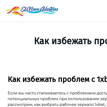
Saltar
al
contenido
Как избежать пр
Как избежать проблем с 1x
Если вы часто сталкиваетесь с проблемами досту
потенциальных проблем при использовании зерк
рассмотрим, как выбрать рабочее зеркало 1xbet