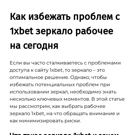
Как избежать проблем с
1xbet зеркало рабочее
на сегодня
Если вы часто сталкиваетесь с проблемами
доступа к сайту 1xbet, то зеркало – это
оптимальное решение. Однако, чтобы
избежать потенциальных проблем при
использовании зеркал, необходимо знать
несколько ключевых моментов. В этой статье
мы рассмотрим, как выбрать рабочее
зеркало 1xbet, на что обращать внимание и
как минимизировать риски.