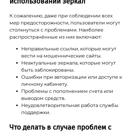
использовании зеркал
К сожалению, даже при соблюдении всех
мер предосторожности, пользователи могут
столкнуться с проблемами. Наиболее
распространённые из них включают:
Неправильные ссылки, которые могут
вести на мошеннические сайты.
Неактуальные зеркала, которые могут
быть заблокированы.
Ошибки при авторизации или доступе к
личному кабинету.
Проблемы с пополнением счета или
выводом средств.
Неудовлетворительная работа службы
поддержки.
Что делать в случае проблем с