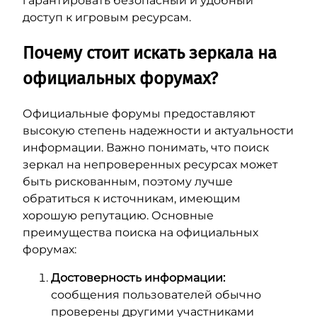
гарантировать безопасный и удобный
доступ к игровым ресурсам.
Почему стоит искать зеркала на
официальных форумах?
Официальные форумы предоставляют
высокую степень надежности и актуальности
информации. Важно понимать, что поиск
зеркал на непроверенных ресурсах может
быть рискованным, поэтому лучше
обратиться к источникам, имеющим
хорошую репутацию. Основные
преимущества поиска на официальных
форумах:
Достоверность информации:
сообщения пользователей обычно
проверены другими участниками