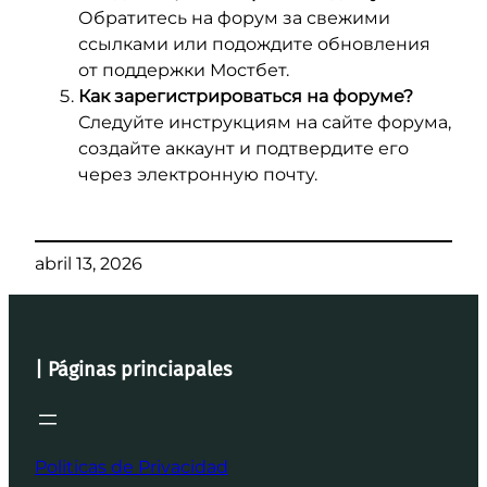
Обратитесь на форум за свежими
ссылками или подождите обновления
от поддержки Мостбет.
Как зарегистрироваться на форуме?
Следуйте инструкциям на сайте форума,
создайте аккаунт и подтвердите его
через электронную почту.
abril 13, 2026
| Páginas princiapales
Politicas de Privacidad