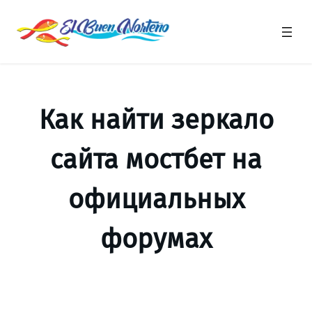
Saltar
al
contenido
Как найти зеркало
сайта мостбет на
официальных
форумах