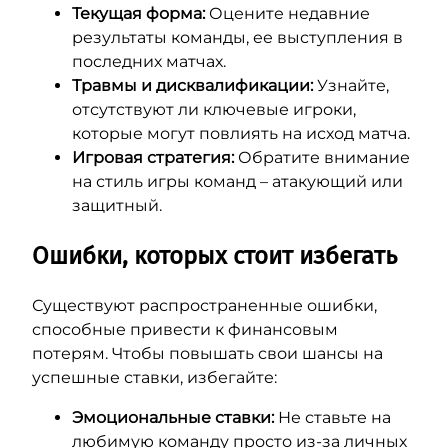
Текущая форма:
Оцените недавние
результаты команды, ее выступления в
последних матчах.
Травмы и дисквалификации:
Узнайте,
отсутствуют ли ключевые игроки,
которые могут повлиять на исход матча.
Игровая стратегия:
Обратите внимание
на стиль игры команд – атакующий или
защитный.
Ошибки, которых стоит избегать
Существуют распространенные ошибки,
способные привести к финансовым
потерям. Чтобы повышать свои шансы на
успешные ставки, избегайте:
Эмоциональные ставки:
Не ставьте на
любимую команду просто из-за личных