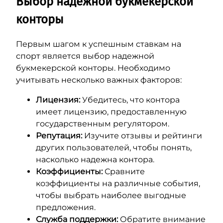
Выбор надежной букмекерской
конторы
Первым шагом к успешным ставкам на
спорт является выбор надежной
букмекерской конторы. Необходимо
учитывать несколько важных факторов:
Лицензия:
Убедитесь, что контора
имеет лицензию, предоставленную
государственным регулятором.
Репутация:
Изучите отзывы и рейтинги
других пользователей, чтобы понять,
насколько надежна контора.
Коэффициенты:
Сравните
коэффициенты на различные события,
чтобы выбрать наиболее выгодные
предложения.
Служба поддержки:
Обратите внимание