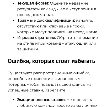
Текущая форма:
Оцените недавние
результаты команды, ее выступления в
последних матчах.
Травмы и дисквалификации:
Узнайте,
отсутствуют ли ключевые игроки,
которые могут повлиять на исход матча.
Игровая стратегия:
Обратите внимание
на стиль игры команд – атакующий или
защитный.
Ошибки, которых стоит избегать
Существуют распространенные ошибки,
способные привести к финансовым
потерям. Чтобы повышать свои шансы на
успешные ставки, избегайте:
Эмоциональные ставки:
Не ставьте на
любимую команду просто из-за личных