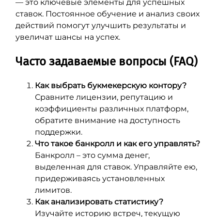
— это ключевые элементы для успешных
ставок. Постоянное обучение и анализ своих
действий помогут улучшить результаты и
увеличат шансы на успех.
Часто задаваемые вопросы (FAQ)
Как выбрать букмекерскую контору?
Сравните лицензии, репутацию и
коэффициенты различных платформ,
обратите внимание на доступность
поддержки.
Что такое банкролл и как его управлять?
Банкролл – это сумма денег,
выделенная для ставок. Управляйте ею,
придерживаясь установленных
лимитов.
Как анализировать статистику?
Изучайте историю встреч, текущую