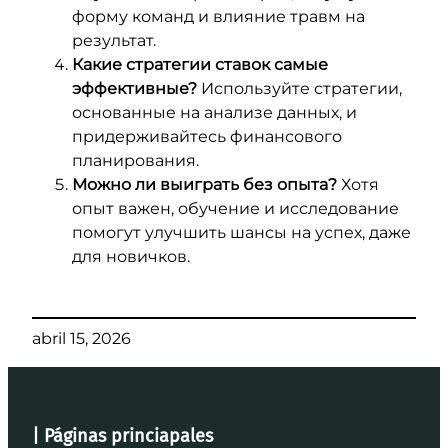
форму команд и влияние травм на
результат.
Какие стратегии ставок самые
эффективные?
Используйте стратегии,
основанные на анализе данных, и
придерживайтесь финансового
планирования.
Можно ли выиграть без опыта?
Хотя
опыт важен, обучение и исследование
помогут улучшить шансы на успех, даже
для новичков.
abril 15, 2026
| Páginas princiapales