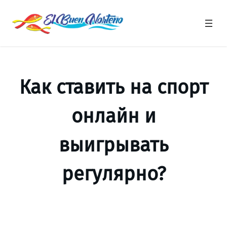
Saltar
al
contenido
Как ставить на спорт
онлайн и
выигрывать
регулярно?