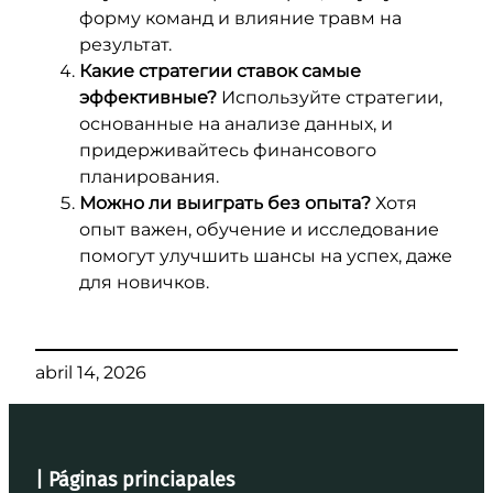
форму команд и влияние травм на
результат.
Какие стратегии ставок самые
эффективные?
Используйте стратегии,
основанные на анализе данных, и
придерживайтесь финансового
планирования.
Можно ли выиграть без опыта?
Хотя
опыт важен, обучение и исследование
помогут улучшить шансы на успех, даже
для новичков.
abril 14, 2026
| Páginas princiapales