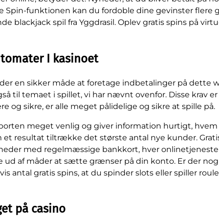
ee Spin-funktionen kan du fordoble dine gevinster flere
lackjack spil fra Yggdrasil. Oplev gratis spins på virtue
tomater I kasinoet
er en sikker måde at foretage indbetalinger på dette web
 til temaet i spillet, vi har nævnt ovenfor. Disse krav er
e og sikre, er alle meget pålidelige og sikre at spille på.
orten meget venlig og giver information hurtigt, hvem
et resultat tiltrække det største antal nye kunder. Gratis 
gheder med regelmæssige bankkort, hver onlinetjeneste
e ud af måder at sætte grænser på din konto. Er der nog
s antal gratis spins, at du spinder slots eller spiller roul
et på casino