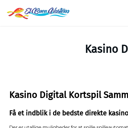
Saltar
al
contenido
Kasino D
Kasino Digital Kortspil Sam
Få et indblik i de bedste direkte kasi
Der er utallige muligheder for at spille spilleautom