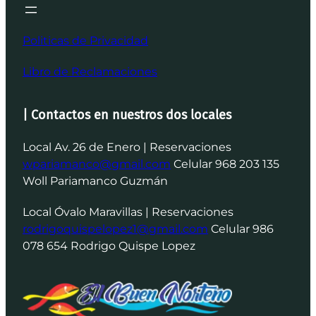
Politicas de Privacidad
Libro de Reclamaciones
| Contactos en nuestros dos locales
Local Av. 26 de Enero | Reservaciones
wpariamanco@gmail.com
Celular 968 203 135
Woll Pariamanco Guzmán
Local Óvalo Maravillas | Reservaciones
rodrigoquispelopez1@gmail.com
Celular 986
078 654 Rodrigo Quispe Lopez