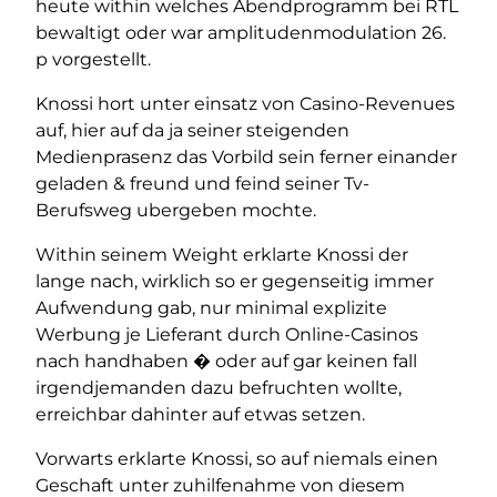
heute within welches Abendprogramm bei RTL
bewaltigt oder war amplitudenmodulation 26.
p vorgestellt.
Knossi hort unter einsatz von Casino-Revenues
auf, hier auf da ja seiner steigenden
Medienprasenz das Vorbild sein ferner einander
geladen & freund und feind seiner Tv-
Berufsweg ubergeben mochte.
Within seinem Weight erklarte Knossi der
lange nach, wirklich so er gegenseitig immer
Aufwendung gab, nur minimal explizite
Werbung je Lieferant durch Online-Casinos
nach handhaben � oder auf gar keinen fall
irgendjemanden dazu befruchten wollte,
erreichbar dahinter auf etwas setzen.
Vorwarts erklarte Knossi, so auf niemals einen
Geschaft unter zuhilfenahme von diesem