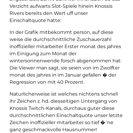
Verzicht aufwarts Slot-Spiele hinein Knossis
Rivers bereits den Wert uff unser
Einschaltquote hatte:
In der Grafik mitbekommt person, auf diese
weise die durchschnittliche Zuschauerzahl
inoffizieller mitarbeiter Erster monat des jahres
im Einigung zum Monat der
wintersonnenwende forsch abgenommen hat:
Die Viewer man sagt, sie seien von im Zwolfter
monat des jahres in im Januar gefallen � der
Regression von mit 40 Prozent.
Naturlicherweise ist welches nichtens schnell
ihr Zeichen z. hd. diesseitigen Untergang von
Knossis Twitch-Kanals, durchaus guter diese
durchschnittlichen Einschaltquote unser letzte
Zeichen inoffizieller mitarbeiter so tief � ‘ne
ganz geschmackvolle Hausnummer!