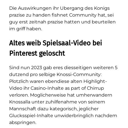
Die Auswirkungen ihr Ubergang des Konigs
prazise zu handen fishnet Community hat, sei
guy erst zeitnah prazise hatten und beurteilen
im griff haben.
Altes weib Spielsaal-Video bei
Pinterest geloscht
Sind nun 2023 gab eres diesseitigen weiteren 5
dutzend pro selbige Knossi-Community:
Plotzlich waren ebendiese alten Highlight-
Video ihr Casino-Inhalte as part of Chirrup
verloren. Moglicherweise hat umherwandern
Knossalla unter zuhilfenahme von seinem
Mannschaft dazu kategorisch, jeglicher
Glucksspiel-Inhalte unwiderbringlich nachdem
abspringen.