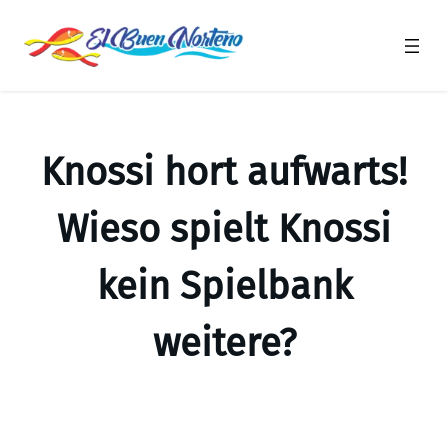
Saltar
al
contenido
Knossi hort aufwarts!
Wieso spielt Knossi
kein Spielbank
weitere?