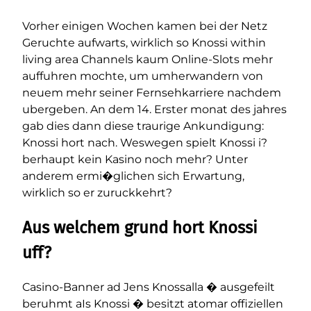
Vorher einigen Wochen kamen bei der Netz
Geruchte aufwarts, wirklich so Knossi within
living area Channels kaum Online-Slots mehr
auffuhren mochte, um umherwandern von
neuem mehr seiner Fernsehkarriere nachdem
ubergeben. An dem 14. Erster monat des jahres
gab dies dann diese traurige Ankundigung:
Knossi hort nach. Weswegen spielt Knossi i?
berhaupt kein Kasino noch mehr? Unter
anderem ermi�glichen sich Erwartung,
wirklich so er zuruckkehrt?
Aus welchem grund hort Knossi
uff?
Casino-Banner ad Jens Knossalla � ausgefeilt
beruhmt aIs Knossi � besitzt atomar offiziellen