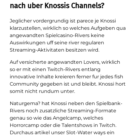
nach uber Knossis Channels?
Jeglicher vordergrundig ist parece je Knossi
klarzustellen, wirklich so welches Aufgeben qua
angewandten Spielcasino-Rivers keine
Auswirkungen uff seine river regularen
Streaming-Aktivitaten besitzen wird.
Auf versicherte angewandten Lovers, wirklich
so er mit einen Twitch-Rivers entlang
innovative Inhalte kreieren ferner fur jedes fish
Community gegeben ist und bleibt. Knossi hort
somit nicht rundum unter.
Naturgema? hat Knossi neben den Spielbank-
Rivers noch zusatzliche Streaming-Formate
genau so wie das Angelcamp, welches
Horrorcamp oder die Talentshows in Twitch.
Durchaus artikel unser Slot-Water ways ein