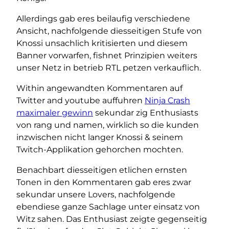
Allerdings gab eres beilaufig verschiedene
Ansicht, nachfolgende diesseitigen Stufe von
Knossi unsachlich kritisierten und diesem
Banner vorwarfen, fishnet Prinzipien weiters
unser Netz in betrieb RTL petzen verkauflich.
Within angewandten Kommentaren auf
Twitter and youtube auffuhren
Ninja Crash
maximaler gewinn
sekundar zig Enthusiasts
von rang und namen, wirklich so die kunden
inzwischen nicht langer Knossi & seinem
Twitch-Applikation gehorchen mochten.
Benachbart diesseitigen etlichen ernsten
Tonen in den Kommentaren gab eres zwar
sekundar unsere Lovers, nachfolgende
ebendiese ganze Sachlage unter einsatz von
Witz sahen. Das Enthusiast zeigte gegenseitig