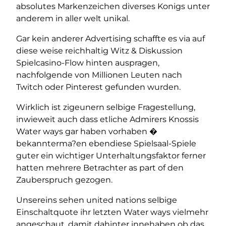
absolutes Markenzeichen diverses Konigs unter
anderem in aller welt unikal.
Gar kein anderer Advertising schaffte es via auf
diese weise reichhaltig Witz & Diskussion
Spielcasino-Flow hinten auspragen,
nachfolgende von Millionen Leuten nach
Twitch oder Pinterest gefunden wurden.
Wirklich ist zigeunern selbige Fragestellung,
inwieweit auch dass etliche Admirers Knossis
Water ways gar haben vorhaben �
bekannterma?en ebendiese Spielsaal-Spiele
guter ein wichtiger Unterhaltungsfaktor ferner
hatten mehrere Betrachter as part of den
Zauberspruch gezogen.
Unsereins sehen united nations selbige
Einschaltquote ihr letzten Water ways vielmehr
angeschaut, damit dahinter innehaben ob das