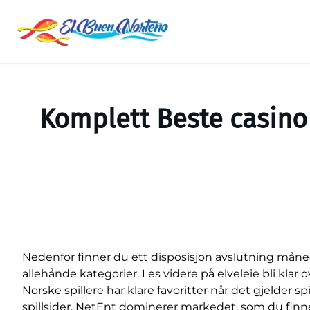
Saltar
al
contenido
Komplett Beste casino
Nedenfor finner du ett disposisjon avslutning måned
allehånde kategorier. Les videre på elveleie bli klar 
Norske spillere har klare favoritter når det gjelder s
spillsider.
NetEnt dominerer markedet, som du finner 