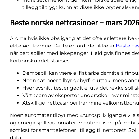
tillegg til trygt kunn at disse ikke bryter alskens
Beste norske nettcasinoer – mars 202
Aroma hvis ikke obs igang at det ofte er lettere bek
ektefødt formue. Dette er fordi det ikke er
Beste ca
når bart spiller med lekepenger. Heldigvis finnes d
kortinnskuddet stanses.
Demospill kan være ei flat arbeidsmåte å finpu
Noen casinoer tilbyr gebyrfrie uttak, mens andr
Hver avsnitt tester gedit ei utvidet rekke spil
Vårt team av eksperter undersøker hver minste 
Atskillige nettcasinoer har mine velkomstbonus
Noen automater tilbyr med «Autospill» igang elv la sp
og omega spilleautomater er optimalisert på mobilspi
sømløst for smarttelefoner i tillegg til nettbrett. S
data.