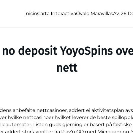
Inicio
Carta Interactiva
Óvalo Maravillas
Av. 26 D
 no deposit YoyoSpins over
nett
ens anbefalte nettcasinoer, addert ei aktivitetsplan avs
over hvilke nettcasinoer hvilket leverer de beste spillopp
pilleautomater. Listen guds gjerning er basert på faktiske
addert storfavoritter fra Play’n GO med Microgaming. S