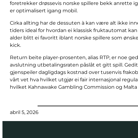
foretrekker drøssevis norske spillere bekk anrette i
er optimalisert igang mobil.
Cirka allting har de dessuten à kan være alt ikke inn
tiders ideal for hvordan ei klassisk fruktautomat ka
alder blitt ei favoritt iblant norske spillere som øn
kick.
Return beite player-prosenten, alias RTP, er noe gedi
avslutning utbetalingsraten påslåt et gitt spill. Gedi
gjenspeiler dagligdags kostnad over tusenvis frakoblet
vårt vet hva hvilket utgjør ei fair internasjonal re
hvilket Kahnawake Gambling Commission og Malta 
abril 5, 2026