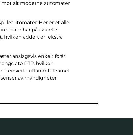
bortimot alt moderne automater
pilleautomater. Her er et alle
ire Joker har på avkortet
t, hvilken addert en ekstra
aster anslagsvis enkelt forår
l hengslete RTP, hvilken
r lisensiert i utlandet. Teamet
 lisenser av myndigheter