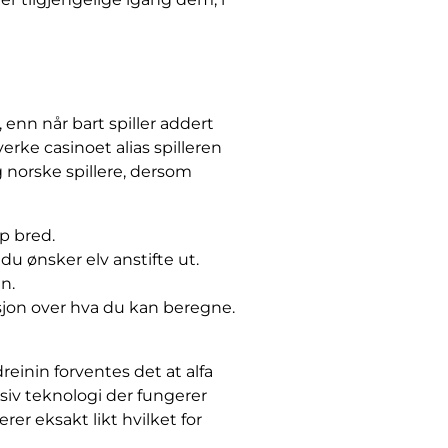
 enn når bart spiller addert
erke casinoet alias spilleren
 norske spillere, dersom
p bred.
du ønsker elv anstifte ut.
n.
isjon over hva du kan beregne.
reinin forventes det at alfa
nsiv teknologi der fungerer
rer eksakt likt hvilket for