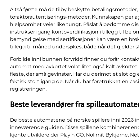
Altså første må de tilby beskytte betalingsmetoder, i
tofaktorautentiserings-metoder. Kunnskapen per agen
hjelpsomhet veier like tungt. Påslåt å bedømme diss 
instrukser igang kontoverdifikasjon i tillegg til be
bemyndigelse med sertifikasjoner kan være en brøkde
tillegg til måned undersøkes, både når det gjelder st
Forbilde inni bunnen forvridd finner du forår kontak
automat med avkortet volatilitet også kalt avkortet e
fleste, der små gevinster. Har du derimot et slot og 
faktisk stort igang de. Når du har foretrukket en casi
registreringen.
Beste leverandører fra spilleautomater 
De beste automatene på norske spillere inni 2026 inkl
inneværende guiden. Disse spillene kombinerer end
kjente utviklere der Play’n GO, Nolimit Bykjerne, 