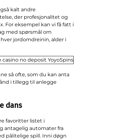
også kalt andre
lse, der profesjonalitet og
. For eksempel kan vi få fatt i
idrag med spørsmål om
hver jordomdreinin, alder i
inne så ofte, som du kan anta
nd i tillegg til anlegge
te dans
favoritter listet i
g antagelig automater fra
pålitelige spill. Inni døgn