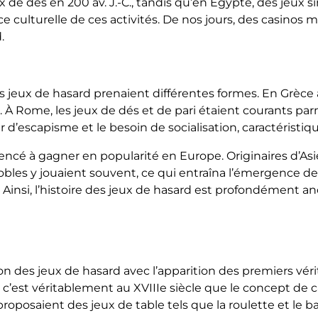
de dés en 200 av. J.-C., tandis qu’en Égypte, des jeux si
ance culturelle de ces activités. De nos jours, des casin
.
les jeux de hasard prenaient différentes formes. En Grèce a
À Rome, les jeux de dés et de pari étaient courants parmi
sir d’escapisme et le besoin de socialisation, caractérist
cé à gagner en popularité en Europe. Originaires d’Asie,
nobles y jouaient souvent, ce qui entraîna l’émergence de
insi, l’histoire des jeux de hasard est profondément anc
on des jeux de hasard avec l’apparition des premiers vér
s c’est véritablement au XVIIIe siècle que le concept de 
proposaient des jeux de table tels que la roulette et le 