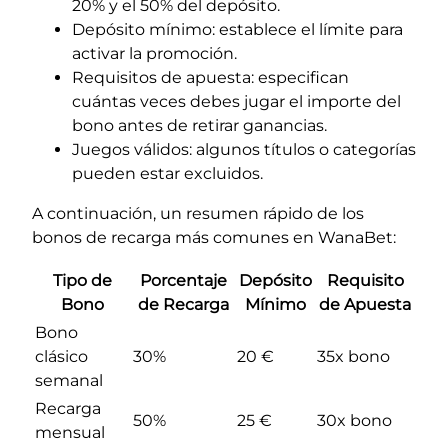
20% y el 50% del depósito.
Depósito mínimo: establece el límite para
activar la promoción.
Requisitos de apuesta: especifican
cuántas veces debes jugar el importe del
bono antes de retirar ganancias.
Juegos válidos: algunos títulos o categorías
pueden estar excluidos.
A continuación, un resumen rápido de los
bonos de recarga más comunes en WanaBet:
Tipo de
Porcentaje
Depósito
Requisito
Bono
de Recarga
Mínimo
de Apuesta
Bono
clásico
30%
20 €
35x bono
semanal
Recarga
50%
25 €
30x bono
mensual