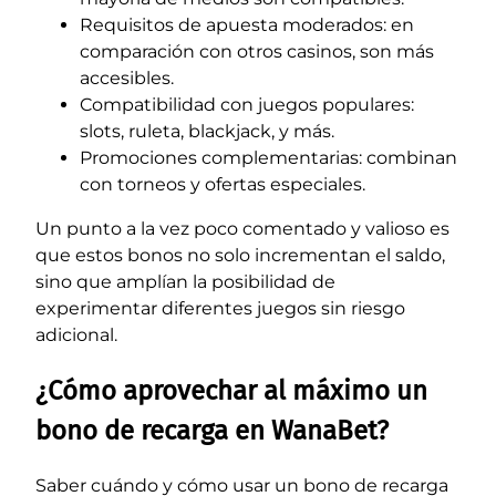
Requisitos de apuesta moderados: en
comparación con otros casinos, son más
accesibles.
Compatibilidad con juegos populares:
slots, ruleta, blackjack, y más.
Promociones complementarias: combinan
con torneos y ofertas especiales.
Un punto a la vez poco comentado y valioso es
que estos bonos no solo incrementan el saldo,
sino que amplían la posibilidad de
experimentar diferentes juegos sin riesgo
adicional.
¿Cómo aprovechar al máximo un
bono de recarga en WanaBet?
Saber cuándo y cómo usar un bono de recarga