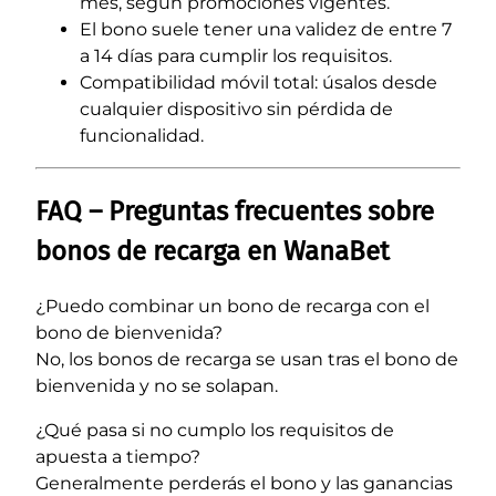
mes, según promociones vigentes.
El bono suele tener una validez de entre 7
a 14 días para cumplir los requisitos.
Compatibilidad móvil total: úsalos desde
cualquier dispositivo sin pérdida de
funcionalidad.
FAQ – Preguntas frecuentes sobre
bonos de recarga en WanaBet
¿Puedo combinar un bono de recarga con el
bono de bienvenida?
No, los bonos de recarga se usan tras el bono de
bienvenida y no se solapan.
¿Qué pasa si no cumplo los requisitos de
apuesta a tiempo?
Generalmente perderás el bono y las ganancias