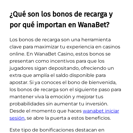
¿Qué son los bonos de recarga y
por qué importan en WanaBet?
Los bonos de recarga son una herramienta
clave para maximizar tu experiencia en casinos
online. En WanaBet Casino, estos bonos se
presentan como incentivos para que los
jugadores sigan depositando, ofreciendo un
extra que amplía el saldo disponible para
apostar. Si ya conoces el bono de bienvenida,
los bonos de recarga son el siguiente paso para
mantener viva la emoción y mejorar tus
probabilidades sin aumentar tu inversión.
Desde el momento que haces
wanabet iniciar
sesión
, se abre la puerta a estos beneficios.
Este tipo de bonificaciones destacan en