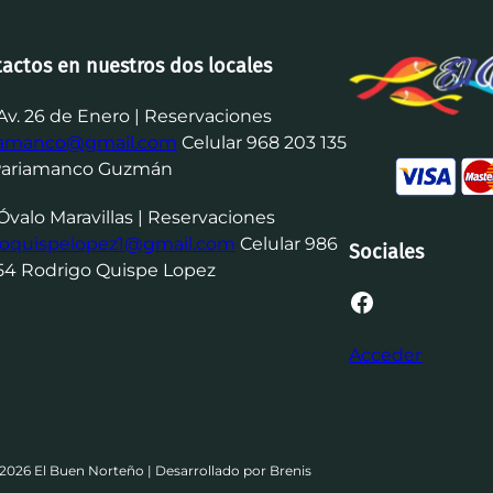
tactos en nuestros dos locales
Av. 26 de Enero | Reservaciones
iamanco@gmail.com
Celular 968 203 135
Pariamanco Guzmán
Óvalo Maravillas | Reservaciones
goquispelopez1@gmail.com
Celular 986
Sociales
54 Rodrigo Quispe Lopez
Facebook
Acceder
2026 El Buen Norteño | Desarrollado por Brenis