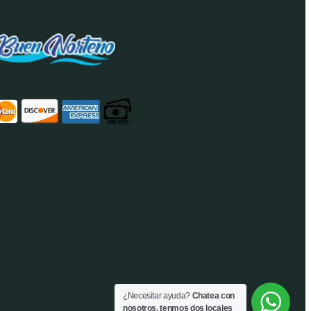
¿Necesitar ayuda?
Chatea con
nosotros, tenmos dos locales