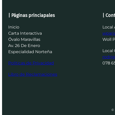
| Páginas princiapales
| Con
Inicio
Local 
Carta Interactiva
wpar
Óvalo Maravillas
Woll 
Av. 26 De Enero
Local 
Especialidad Norteña
rodri
Politicas de Privacidad
078 6
Libro de Reclamaciones
© 