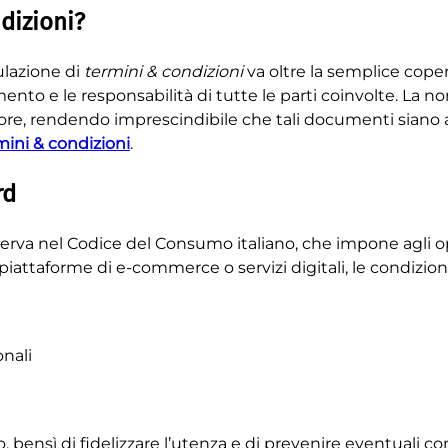
dizioni?
ulazione di
termini & condizioni
va oltre la semplice cope
nto e le responsabilità di tutte le parti coinvolte. La nor
tore, rendendo imprescindibile che tali documenti siano a
mini & condizioni
.
rd
rva nel Codice del Consumo italiano, che impone agli op
piattaforme di e-commerce o servizi digitali, le condizio
onali
go, bensì di fidelizzare l’utenza e di prevenire eventuali 