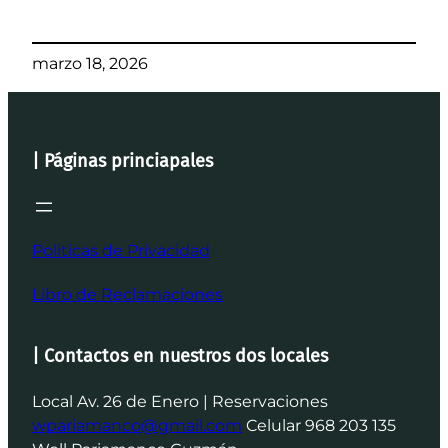
marzo 18, 2026
| Páginas princiapales
Politicas de Privacidad
Libro de Reclamaciones
| Contactos en nuestros dos locales
Local Av. 26 de Enero | Reservaciones
wpariamanco@gmail.com
Celular 968 203 135