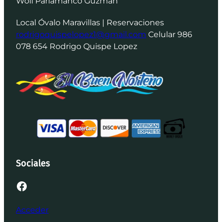
Woll Pariamanco Guzmán
Local Óvalo Maravillas | Reservaciones
rodrigoquispelopez1@gmail.com
Celular 986
078 654 Rodrigo Quispe Lopez
Sociales
Facebook
Acceder