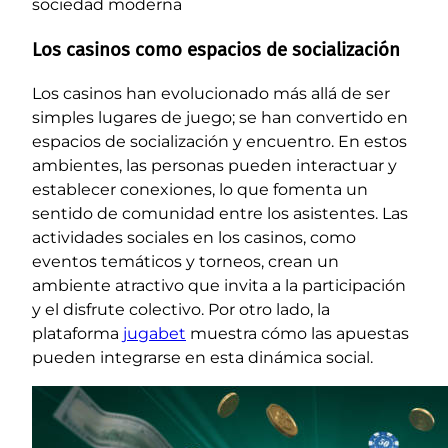
sociedad moderna
Los casinos como espacios de socialización
Los casinos han evolucionado más allá de ser
simples lugares de juego; se han convertido en
espacios de socialización y encuentro. En estos
ambientes, las personas pueden interactuar y
establecer conexiones, lo que fomenta un
sentido de comunidad entre los asistentes. Las
actividades sociales en los casinos, como
eventos temáticos y torneos, crean un
ambiente atractivo que invita a la participación
y el disfrute colectivo. Por otro lado, la
plataforma
jugabet
muestra cómo las apuestas
pueden integrarse en esta dinámica social.