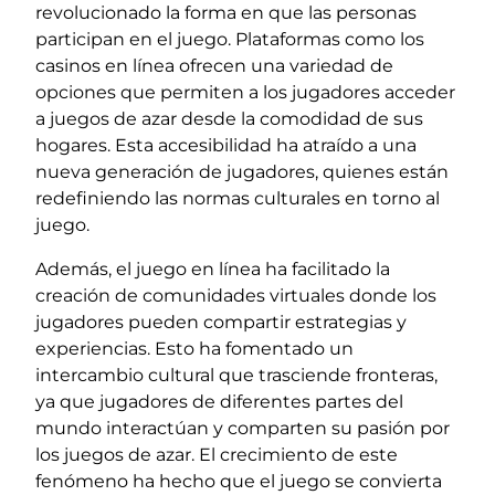
revolucionado la forma en que las personas
participan en el juego. Plataformas como los
casinos en línea ofrecen una variedad de
opciones que permiten a los jugadores acceder
a juegos de azar desde la comodidad de sus
hogares. Esta accesibilidad ha atraído a una
nueva generación de jugadores, quienes están
redefiniendo las normas culturales en torno al
juego.
Además, el juego en línea ha facilitado la
creación de comunidades virtuales donde los
jugadores pueden compartir estrategias y
experiencias. Esto ha fomentado un
intercambio cultural que trasciende fronteras,
ya que jugadores de diferentes partes del
mundo interactúan y comparten su pasión por
los juegos de azar. El crecimiento de este
fenómeno ha hecho que el juego se convierta