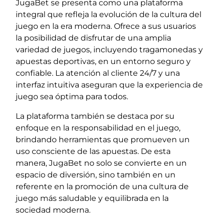
JugaBet se presenta como una plataforma
integral que refleja la evolución de la cultura del
juego en la era moderna. Ofrece a sus usuarios
la posibilidad de disfrutar de una amplia
variedad de juegos, incluyendo tragamonedas y
apuestas deportivas, en un entorno seguro y
confiable. La atención al cliente 24/7 y una
interfaz intuitiva aseguran que la experiencia de
juego sea óptima para todos.
La plataforma también se destaca por su
enfoque en la responsabilidad en el juego,
brindando herramientas que promueven un
uso consciente de las apuestas. De esta
manera, JugaBet no solo se convierte en un
espacio de diversión, sino también en un
referente en la promoción de una cultura de
juego más saludable y equilibrada en la
sociedad moderna.