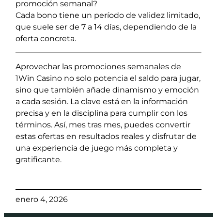
promoción semanal?
Cada bono tiene un período de validez limitado,
que suele ser de 7 a 14 días, dependiendo de la
oferta concreta.
Aprovechar las promociones semanales de
1Win Casino no solo potencia el saldo para jugar,
sino que también añade dinamismo y emoción
a cada sesión. La clave está en la información
precisa y en la disciplina para cumplir con los
términos. Así, mes tras mes, puedes convertir
estas ofertas en resultados reales y disfrutar de
una experiencia de juego más completa y
gratificante.
enero 4, 2026