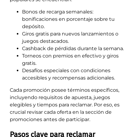
Bonos de recarga semanales:
bonificaciones en porcentaje sobre tu
depósito.
Giros gratis para nuevos lanzamientos o
juegos destacados.
Cashback de pérdidas durante la semana.
Torneos con premios en efectivo y giros
gratis.
Desafíos especiales con condiciones
accesibles y recompensas adicionales.
Cada promoción posee términos específicos,
incluyendo requisitos de apuesta, juegos
elegibles y tiempos para reclamar. Por eso, es
crucial revisar cada oferta en la sección de
promociones antes de participar.
Pasos clave para reclamar