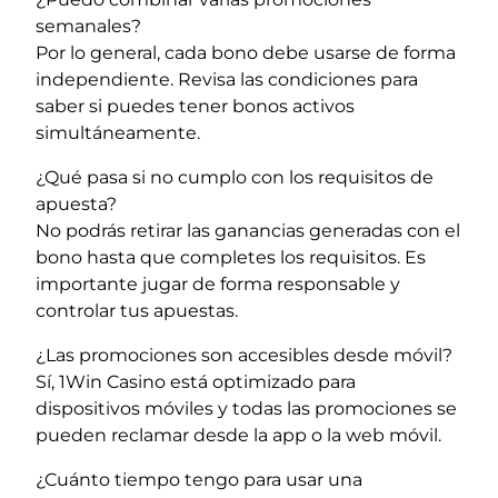
semanales?
Por lo general, cada bono debe usarse de forma
independiente. Revisa las condiciones para
saber si puedes tener bonos activos
simultáneamente.
¿Qué pasa si no cumplo con los requisitos de
apuesta?
No podrás retirar las ganancias generadas con el
bono hasta que completes los requisitos. Es
importante jugar de forma responsable y
controlar tus apuestas.
¿Las promociones son accesibles desde móvil?
Sí, 1Win Casino está optimizado para
dispositivos móviles y todas las promociones se
pueden reclamar desde la app o la web móvil.
¿Cuánto tiempo tengo para usar una