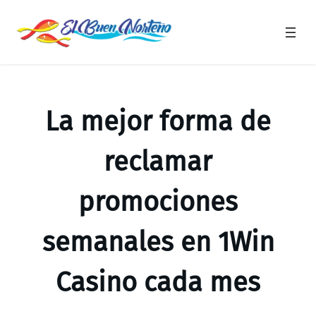
Saltar
al
contenido
La mejor forma de
reclamar
promociones
semanales en 1Win
Casino cada mes