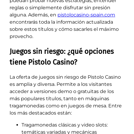
puedan probar nuevas estrategias, entender
reglas o simplemente disfrutar sin presión
alguna. Además, en
pistolocasino-spain.com
encontrarás toda la información actualizada
sobre estos títulos y cómo sacarles el máximo
provecho.
Juegos sin riesgo: ¿qué opciones
tiene Pistolo Casino?
La oferta de juegos sin riesgo de Pistolo Casino
es amplia y diversa. Permite a los visitantes
acceder a versiones demo o gratuitas de los
más populares títulos, tanto en máquinas
tragamonedas como en juegos de mesa. Entre
los más destacados están:
Tragamonedas clásicas y video slots:
temáticas variadas y mecánicas