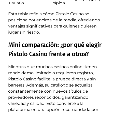
usuario
rápida
Esta tabla refleja cómo Pistolo Casino se
posiciona por encima de la media, ofreciendo
ventajas significativas para quienes quieren
jugar sin riesgo.
Mini comparación: ¿por qué elegir
Pistolo Casino frente a otros?
Mientras que muchos casinos online tienen
modo demo limitado o requieren registro,
Pistolo Casino facilita la prueba directa y sin
barreras. Además, su catálogo se actualiza
constantemente con nuevos títulos de
proveedores reconocidos, garantizando
variedad y calidad. Esto convierte a la
plataforma en una opción recomendada por