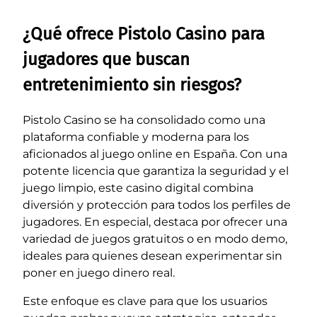
¿Qué ofrece Pistolo Casino para
jugadores que buscan
entretenimiento sin riesgos?
Pistolo Casino se ha consolidado como una
plataforma confiable y moderna para los
aficionados al juego online en España. Con una
potente licencia que garantiza la seguridad y el
juego limpio, este casino digital combina
diversión y protección para todos los perfiles de
jugadores. En especial, destaca por ofrecer una
variedad de juegos gratuitos o en modo demo,
ideales para quienes desean experimentar sin
poner en juego dinero real.
Este enfoque es clave para que los usuarios