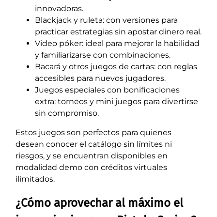
innovadoras.
Blackjack y ruleta: con versiones para
practicar estrategias sin apostar dinero real.
Video póker: ideal para mejorar la habilidad
y familiarizarse con combinaciones.
Bacará y otros juegos de cartas: con reglas
accesibles para nuevos jugadores.
Juegos especiales con bonificaciones
extra: torneos y mini juegos para divertirse
sin compromiso.
Estos juegos son perfectos para quienes
desean conocer el catálogo sin límites ni
riesgos, y se encuentran disponibles en
modalidad demo con créditos virtuales
ilimitados.
¿Cómo aprovechar al máximo el