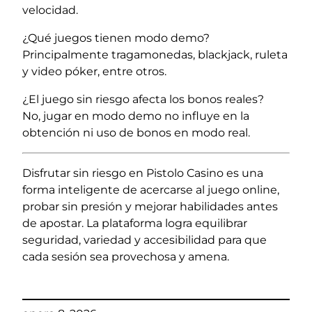
velocidad.
¿Qué juegos tienen modo demo?
Principalmente tragamonedas, blackjack, ruleta
y video póker, entre otros.
¿El juego sin riesgo afecta los bonos reales?
No, jugar en modo demo no influye en la
obtención ni uso de bonos en modo real.
Disfrutar sin riesgo en Pistolo Casino es una
forma inteligente de acercarse al juego online,
probar sin presión y mejorar habilidades antes
de apostar. La plataforma logra equilibrar
seguridad, variedad y accesibilidad para que
cada sesión sea provechosa y amena.