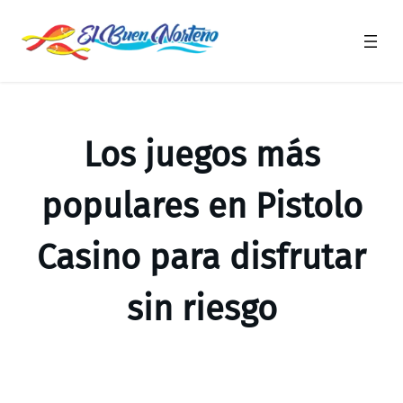
Saltar
al
contenido
Los juegos más
populares en Pistolo
Casino para disfrutar
sin riesgo