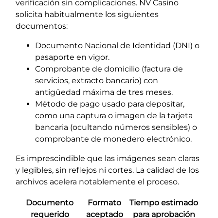
verificación sin complicaciones. NV Casino
solicita habitualmente los siguientes
documentos:
Documento Nacional de Identidad (DNI) o
pasaporte en vigor.
Comprobante de domicilio (factura de
servicios, extracto bancario) con
antigüedad máxima de tres meses.
Método de pago usado para depositar,
como una captura o imagen de la tarjeta
bancaria (ocultando números sensibles) o
comprobante de monedero electrónico.
Es imprescindible que las imágenes sean claras
y legibles, sin reflejos ni cortes. La calidad de los
archivos acelera notablemente el proceso.
Documento
Formato
Tiempo estimado
requerido
aceptado
para aprobación