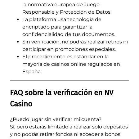
la normativa europea de Juego
Responsable y Protección de Datos.
La plataforma usa tecnología de
encriptado para garantizar la
confidencialidad de tus documentos.
Sin verificación, no podrás realizar retiros ni
participar en promociones especiales.
El procedimiento es estándar en la
mayoría de casinos online regulados en
España.
FAQ sobre la verificación en NV
Casino
¿Puedo jugar sin verificar mi cuenta?
Sí, pero estarás limitado a realizar solo depósitos
y no podrás retirar fondos ni acceder a bonos.