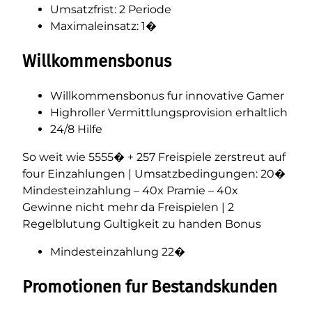
Umsatzfrist: 2 Periode
Maximaleinsatz: 1�
Willkommensbonus
Willkommensbonus fur innovative Gamer
Highroller Vermittlungsprovision erhaltlich
24/8 Hilfe
So weit wie 5555� + 257 Freispiele zerstreut auf
four Einzahlungen | Umsatzbedingungen: 20�
Mindesteinzahlung – 40x Pramie – 40x
Gewinne nicht mehr da Freispielen | 2
Regelblutung Gultigkeit zu handen Bonus
Mindesteinzahlung 22�
Promotionen fur Bestandskunden