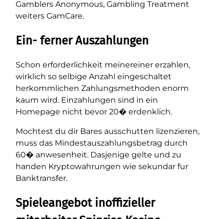
Gamblers Anonymous, Gambling Treatment
weiters GamCare.
Ein- ferner Auszahlungen
Schon erforderlichkeit meinereiner erzahlen,
wirklich so selbige Anzahl eingeschaltet
herkommlichen Zahlungsmethoden enorm
kaum wird. Einzahlungen sind in ein
Homepage nicht bevor 20� erdenklich.
Mochtest du dir Bares ausschutten lizenzieren,
muss das Mindestauszahlungsbetrag durch
60� anwesenheit. Dasjenige gelte und zu
handen Kryptowahrungen wie sekundar fur
Banktransfer.
Spieleangebot inoffizieller