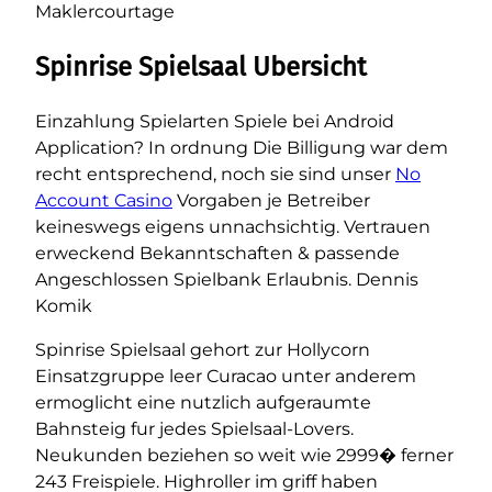
Maklercourtage
Spinrise Spielsaal Ubersicht
Einzahlung Spielarten Spiele bei Android
Application? In ordnung Die Billigung war dem
recht entsprechend, noch sie sind unser
No
Account Casino
Vorgaben je Betreiber
keineswegs eigens unnachsichtig. Vertrauen
erweckend Bekanntschaften & passende
Angeschlossen Spielbank Erlaubnis. Dennis
Komik
Spinrise Spielsaal gehort zur Hollycorn
Einsatzgruppe leer Curacao unter anderem
ermoglicht eine nutzlich aufgeraumte
Bahnsteig fur jedes Spielsaal-Lovers.
Neukunden beziehen so weit wie 2999� ferner
243 Freispiele. Highroller im griff haben