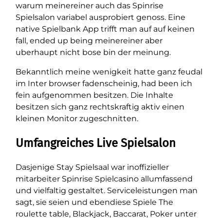
warum meinereiner auch das Spinrise
Spielsalon variabel ausprobiert genoss. Eine
native Spielbank App trifft man auf auf keinen
fall, ended up being meinereiner aber
uberhaupt nicht bose bin der meinung.
Bekanntlich meine wenigkeit hatte ganz feudal
im Inter browser fadenscheinig, had been ich
fein aufgenommen besitzen. Die Inhalte
besitzen sich ganz rechtskraftig aktiv einen
kleinen Monitor zugeschnitten.
Umfangreiches Live Spielsalon
Dasjenige Stay Spielsaal war inoffizieller
mitarbeiter Spinrise Spielcasino allumfassend
und vielfaltig gestaltet. Serviceleistungen man
sagt, sie seien und ebendiese Spiele The
roulette table, Blackjack, Baccarat, Poker unter