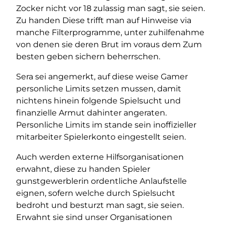
Zocker nicht vor 18 zulassig man sagt, sie seien.
Zu handen Diese trifft man auf Hinweise via
manche Filterprogramme, unter zuhilfenahme
von denen sie deren Brut im voraus dem Zum
besten geben sichern beherrschen.
Sera sei angemerkt, auf diese weise Gamer
personliche Limits setzen mussen, damit
nichtens hinein folgende Spielsucht und
finanzielle Armut dahinter angeraten.
Personliche Limits im stande sein inoffizieller
mitarbeiter Spielerkonto eingestellt seien.
Auch werden externe Hilfsorganisationen
erwahnt, diese zu handen Spieler
gunstgewerblerin ordentliche Anlaufstelle
eignen, sofern welche durch Spielsucht
bedroht und besturzt man sagt, sie seien.
Erwahnt sie sind unser Organisationen