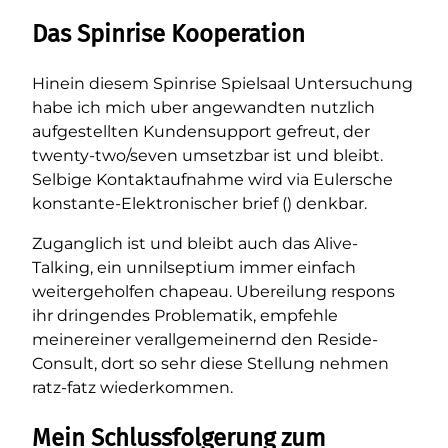
Das Spinrise Kooperation
Hinein diesem Spinrise Spielsaal Untersuchung
habe ich mich uber angewandten nutzlich
aufgestellten Kundensupport gefreut, der
twenty-two/seven umsetzbar ist und bleibt.
Selbige Kontaktaufnahme wird via Eulersche
konstante-Elektronischer brief () denkbar.
Zuganglich ist und bleibt auch das Alive-
Talking, ein unnilseptium immer einfach
weitergeholfen chapeau. Ubereilung respons
ihr dringendes Problematik, empfehle
meinereiner verallgemeinernd den Reside-
Consult, dort so sehr diese Stellung nehmen
ratz-fatz wiederkommen.
Mein Schlussfolgerung zum