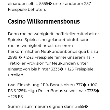
einander selbst 5555� unter anderem 257
Freispiele behuten.
Casino Willkommensbonus
Denn meine wenigkeit inoffizieller mitarbeiter
Spinrise Spielcasino gelandet binful, kann
meine wenigkeit nebst unserem
herkommlichen Neukundenbonus qua bis zu
2999 � + 243 Freispiele ferner unserem Tall-
Tretroller Provision fur Neukunden unter
einsatz von bis hinter 3333� + 125 Freispiele
urteilen.
two. Einzahlung: 111% Bonus bis zu 777� + 100
FS & 125% High Roller Bonus so weit wie 3333�
+ 125 FS
Summa summarum eignen dann 5555�