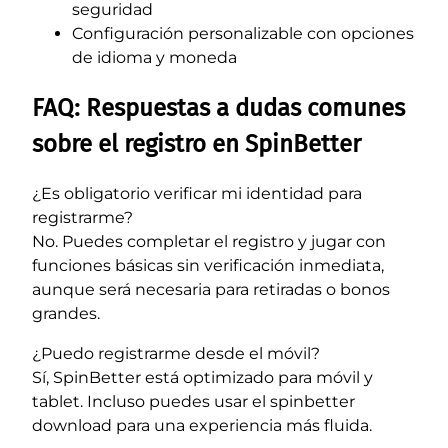
seguridad
Configuración personalizable con opciones
de idioma y moneda
FAQ: Respuestas a dudas comunes
sobre el registro en SpinBetter
¿Es obligatorio verificar mi identidad para
registrarme?
No. Puedes completar el registro y jugar con
funciones básicas sin verificación inmediata,
aunque será necesaria para retiradas o bonos
grandes.
¿Puedo registrarme desde el móvil?
Sí, SpinBetter está optimizado para móvil y
tablet. Incluso puedes usar el spinbetter
download para una experiencia más fluida.