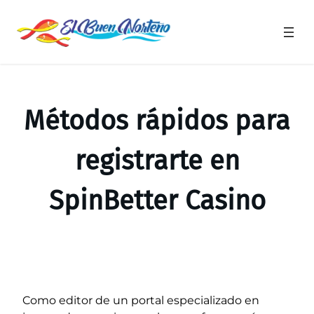
Saltar
al
contenido
Métodos rápidos para
registrarte en
SpinBetter Casino
Como editor de un portal especializado en