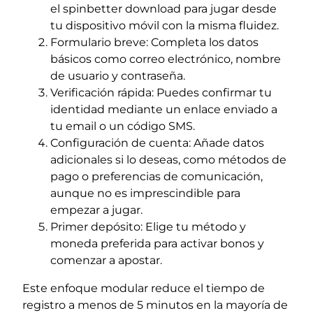
el spinbetter download para jugar desde
tu dispositivo móvil con la misma fluidez.
Formulario breve: Completa los datos
básicos como correo electrónico, nombre
de usuario y contraseña.
Verificación rápida: Puedes confirmar tu
identidad mediante un enlace enviado a
tu email o un código SMS.
Configuración de cuenta: Añade datos
adicionales si lo deseas, como métodos de
pago o preferencias de comunicación,
aunque no es imprescindible para
empezar a jugar.
Primer depósito: Elige tu método y
moneda preferida para activar bonos y
comenzar a apostar.
Este enfoque modular reduce el tiempo de
registro a menos de 5 minutos en la mayoría de