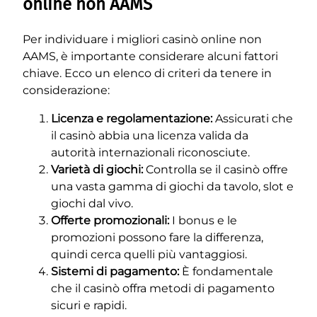
online non AAMS
Per individuare i migliori casinò online non
AAMS, è importante considerare alcuni fattori
chiave. Ecco un elenco di criteri da tenere in
considerazione:
Licenza e regolamentazione:
Assicurati che
il casinò abbia una licenza valida da
autorità internazionali riconosciute.
Varietà di giochi:
Controlla se il casinò offre
una vasta gamma di giochi da tavolo, slot e
giochi dal vivo.
Offerte promozionali:
I bonus e le
promozioni possono fare la differenza,
quindi cerca quelli più vantaggiosi.
Sistemi di pagamento:
È fondamentale
che il casinò offra metodi di pagamento
sicuri e rapidi.