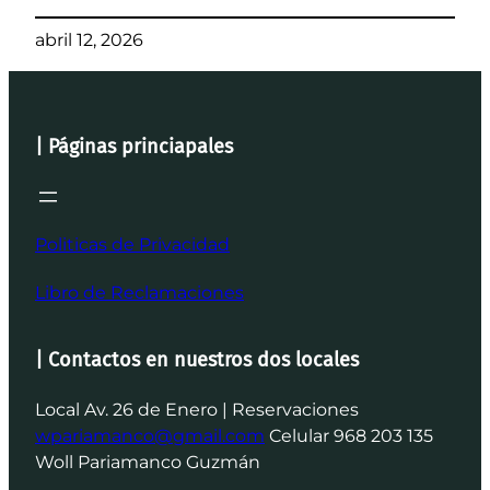
abril 12, 2026
| Páginas princiapales
Politicas de Privacidad
Libro de Reclamaciones
| Contactos en nuestros dos locales
Local Av. 26 de Enero | Reservaciones
wpariamanco@gmail.com
Celular 968 203 135
Woll Pariamanco Guzmán