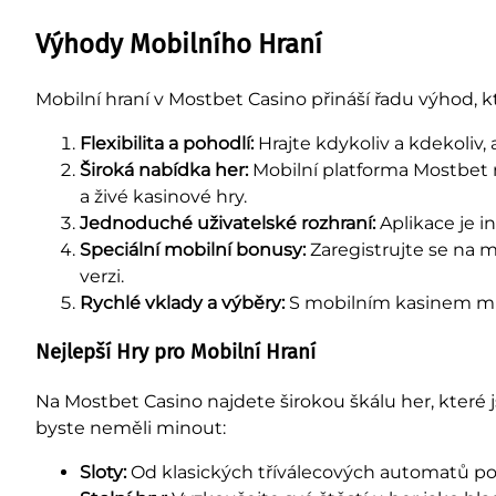
Výhody Mobilního Hraní
Mobilní hraní v Mostbet Casino přináší řadu výhod, kt
Flexibilita a pohodlí:
Hrajte kdykoliv a kdekoliv,
Široká nabídka her:
Mobilní platforma Mostbet n
a živé kasinové hry.
Jednoduché uživatelské rozhraní:
Aplikace je i
Speciální mobilní bonusy:
Zaregistrujte se na m
verzi.
Rychlé vklady a výběry:
S mobilním kasinem můž
Nejlepší Hry pro Mobilní Hraní
Na Mostbet Casino najdete širokou škálu her, které j
byste neměli minout:
Sloty:
Od klasických tříválecových automatů po 