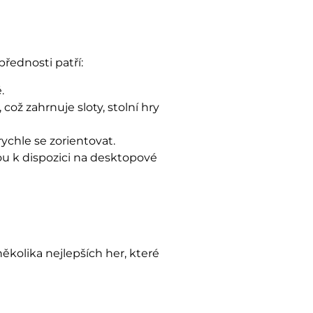
přednosti patří:
.
ož zahrnuje sloty, stolní hry
ychle se zorientovat.
sou k dispozici na desktopové
ěkolika nejlepších her, které