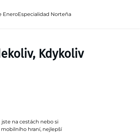
e Enero
Especialidad Norteña
ekoliv, Kdykoliv
 jste na cestách nebo si
mobilního hraní, nejlepší