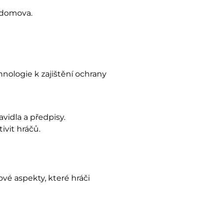
o domova.
nologie k zajištění ochrany
vidla a předpisy.
ivit hráčů.
vé aspekty, které hráči