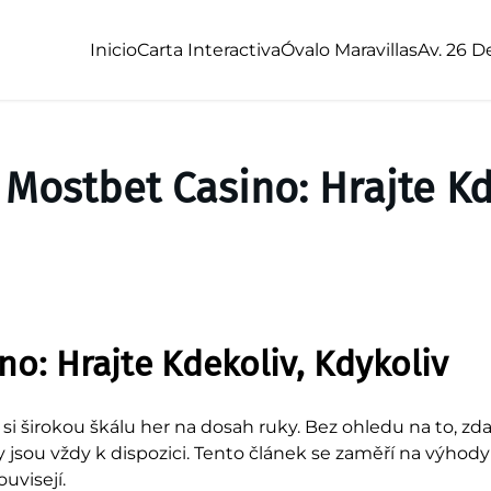
Inicio
Carta Interactiva
Óvalo Maravillas
Av. 26 D
 Mostbet Casino: Hrajte Kd
no: Hrajte Kdekoliv, Kdykoliv
i širokou škálu her na dosah ruky. Bez ohledu na to, zda
jsou vždy k dispozici. Tento článek se zaměří na výhody 
uvisejí.