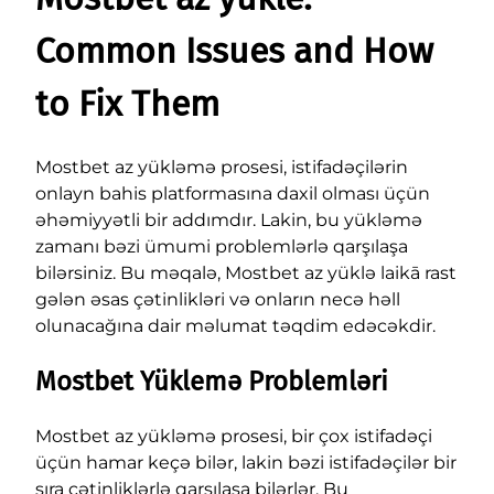
Common Issues and How
to Fix Them
Mostbet az yükləmə prosesi, istifadəçilərin
onlayn bahis platformasına daxil olması üçün
əhəmiyyətli bir addımdır. Lakin, bu yükləmə
zamanı bəzi ümumi problemlərlə qarşılaşa
bilərsiniz. Bu məqalə, Mostbet az yüklə laikā rast
gələn əsas çətinlikləri və onların necə həll
olunacağına dair məlumat təqdim edəcəkdir.
Mostbet Yüklemə Problemləri
Mostbet az yükləmə prosesi, bir çox istifadəçi
üçün hamar keçə bilər, lakin bəzi istifadəçilər bir
sıra çətinliklərlə qarşılaşa bilərlər. Bu