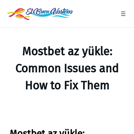
Saltar
al
contenido
Mostbet az yükle:
Common Issues and
How to Fix Them
Mostbet az yükle: