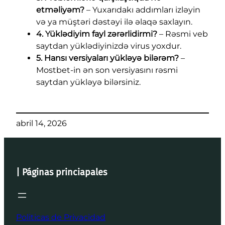
etməliyəm?
– Yuxarıdakı addımları izləyin
və ya müştəri dəstəyi ilə əlaqə saxlayın.
4. Yüklədiyim fayl zərərlidirmi?
– Rəsmi veb
saytdan yüklədiyinizdə virus yoxdur.
5. Hansı versiyaları yükləyə bilərəm?
–
Mostbet-in ən son versiyasını rəsmi
saytdan yükləyə bilərsiniz.
abril 14, 2026
| Páginas princiapales
Politicas de Privacidad