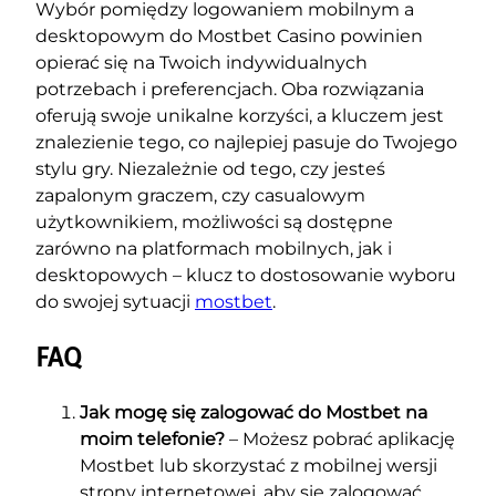
Wybór pomiędzy logowaniem mobilnym a
desktopowym do Mostbet Casino powinien
opierać się na Twoich indywidualnych
potrzebach i preferencjach. Oba rozwiązania
oferują swoje unikalne korzyści, a kluczem jest
znalezienie tego, co najlepiej pasuje do Twojego
stylu gry. Niezależnie od tego, czy jesteś
zapalonym graczem, czy casualowym
użytkownikiem, możliwości są dostępne
zarówno na platformach mobilnych, jak i
desktopowych – klucz to dostosowanie wyboru
do swojej sytuacji
mostbet
.
FAQ
Jak mogę się zalogować do Mostbet na
moim telefonie?
– Możesz pobrać aplikację
Mostbet lub skorzystać z mobilnej wersji
strony internetowej, aby się zalogować.