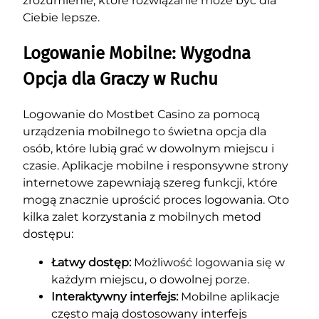
zrozumienie, które rozwiązanie może być dla
Ciebie lepsze.
Logowanie Mobilne: Wygodna
Opcja dla Graczy w Ruchu
Logowanie do Mostbet Casino za pomocą
urządzenia mobilnego to świetna opcja dla
osób, które lubią grać w dowolnym miejscu i
czasie. Aplikacje mobilne i responsywne strony
internetowe zapewniają szereg funkcji, które
mogą znacznie uprościć proces logowania. Oto
kilka zalet korzystania z mobilnych metod
dostępu:
Łatwy dostęp:
Możliwość logowania się w
każdym miejscu, o dowolnej porze.
Interaktywny interfejs:
Mobilne aplikacje
często mają dostosowany interfejs