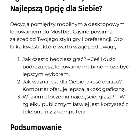
Najlepszą Opcję dla Siebie?
Decyzja pomiędzy mobilnym a desktopowym
logowaniem do Mostbet Casino powinna
zależeć od Twojego stylu gry i preferencji. Oto
kilka kwestii, które warto wziąć pod uwagę:
Jak często będziesz grać? – Jeśli dużo
podróżujesz, logowanie mobilne może być
lepszym wyborem.
Jak ważna jest dla Ciebie jakość obrazu? –
Komputer oferuje lepszą jakość graficzną.
W jakim otoczeniu najczęściej grasz? – W
zgiełku publicznym łatwiej jest korzystać z
telefonu niż z komputera.
Podsumowanie