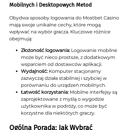
Mobilnych i Desktopowych Metod
Obydwa sposoby logowania do Mostbet Casino
mają swoje unikalne cechy, które mogą
wpływać na wybór gracza. Kluczowe różnice
obejmują:
Złożoność logowania:
Logowanie mobilne
może być nieco prostsze, z dodatkowym
wsparciem od dostawców aplikacji.
Wydajność:
Komputer stacjonarny
zazwyczaj działa stabilniej i szybciej w
porównaniu do urządzeń mobilnych.
Łatwość korzystania:
Mobilne interfejsy są
zaprojektowane z myślą o wygodzie
użytkownika w podróży, co może być
korzystne dla niektórych graczy.
Ogólna Porada: Jak Wybrać