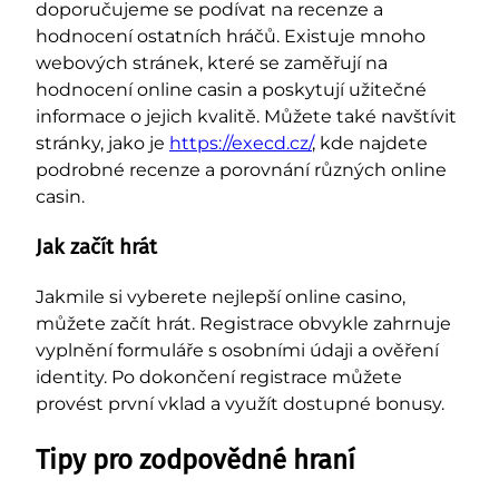
doporučujeme se podívat na recenze a
hodnocení ostatních hráčů. Existuje mnoho
webových stránek, které se zaměřují na
hodnocení online casin a poskytují užitečné
informace o jejich kvalitě. Můžete také navštívit
stránky, jako je
https://execd.cz/
, kde najdete
podrobné recenze a porovnání různých online
casin.
Jak začít hrát
Jakmile si vyberete nejlepší online casino,
můžete začít hrát. Registrace obvykle zahrnuje
vyplnění formuláře s osobními údaji a ověření
identity. Po dokončení registrace můžete
provést první vklad a využít dostupné bonusy.
Tipy pro zodpovědné hraní