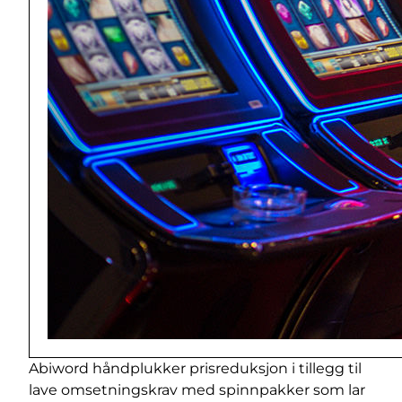
Abiword håndplukker prisreduksjon i tillegg til
lave omsetningskrav med spinnpakker som lar