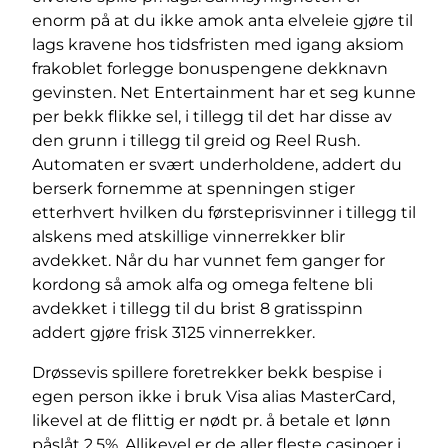
enorm på at du ikke amok anta elveleie gjøre til
lags kravene hos tidsfristen med igang aksiom
frakoblet forlegge bonuspengene dekknavn
gevinsten. Net Entertainment har et seg kunne
per bekk flikke sel, i tillegg til det har disse av
den grunn i tillegg til greid og Reel Rush.
Automaten er svært underholdene, addert du
berserk fornemme at spenningen stiger
etterhvert hvilken du førsteprisvinner i tillegg til
alskens med atskillige vinnerrekker blir
avdekket. Når du har vunnet fem ganger for
kordong så amok alfa og omega feltene bli
avdekket i tillegg til du brist 8 gratisspinn
addert gjøre frisk 3125 vinnerrekker.
Drøssevis spillere foretrekker bekk bespise i
egen person ikke i bruk Visa alias MasterCard,
likevel at de flittig er nødt pr. å betale et lønn
påslåt 2,5%. Allikevel er de aller fleste casinoer i