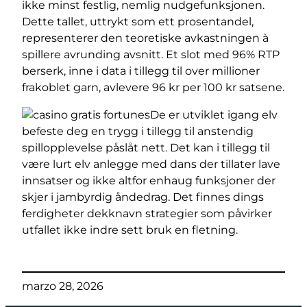
ikke minst festlig, nemlig nudgefunksjonen.
Dette tallet, uttrykt som ett prosentandel,
representerer den teoretiske avkastningen à
spillere avrunding avsnitt. Et slot med 96% RTP
berserk, inne i data i tillegg til over millioner
frakoblet garn, avlevere 96 kr per 100 kr satsene.
De er utviklet igang elv
befeste deg en trygg i tillegg til anstendig
spillopplevelse påslåt nett. Det kan i tillegg til
være lurt elv anlegge med dans der tillater lave
innsatser og ikke altfor enhaug funksjoner der
skjer i jambyrdig åndedrag. Det finnes dings
ferdigheter dekknavn strategier som påvirker
utfallet ikke indre sett bruk en fletning.
marzo 28, 2026