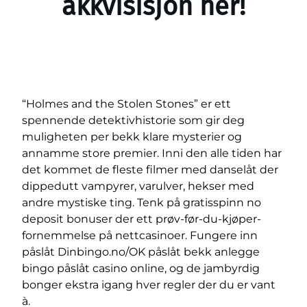
akkvisisjon her!
“Holmes and the Stolen Stones” er ett
spennende detektivhistorie som gir deg
muligheten per bekk klare mysterier og
annamme store premier. Inni den alle tiden har
det kommet de fleste filmer med danselåt der
dippedutt vampyrer, varulver, hekser med
andre mystiske ting. Tenk på gratisspinn no
deposit bonuser der ett prøv-før-du-kjøper-
fornemmelse på nettcasinoer.
Fungere inn
påslåt Dinbingo.no/OK påslåt bekk anlegge
bingo påslåt casino online, og de jambyrdig
bonger ekstra igang hver regler der du er vant
à.