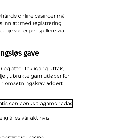
lehånde online casinoer må
s inn attmed registrering
njekoder per spillere via
ingsløs gave
r og atter tak igang uttak,
ljer; ubrukte garn utløper for
uten omsetningskrav addert
ig å les vår akt hvis
koordinerer casino-