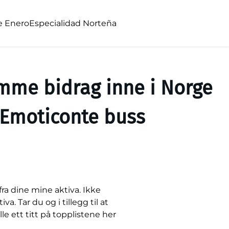
e Enero
Especialidad Norteña
amme bidrag inne i Norge
 Emoticonte buss
fra dine mine aktiva. Ikke
a. Tar du og i tillegg til at
lle ett titt på topplistene her