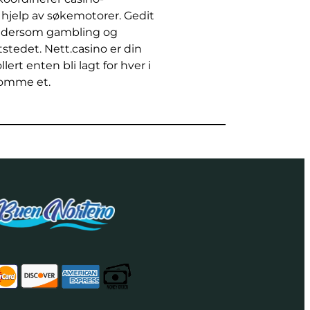
hjelp av søkemotorer. Gedit
ent dersom gambling og
tstedet. Nett.casino er din
rt enten bli lagt for hver i
komme et.