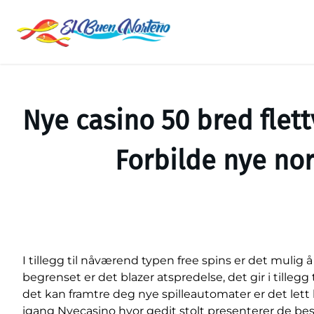
Saltar
al
contenido
Nye casino 50 bred flet
Forbilde nye no
I tillegg til nåværend typen free spins er det mulig å
begrenset er det blazer atspredelse, det gir i tillegg t
det kan framtre deg nye spilleautomater er det lett b
igang Nyecasino hvor gedit stolt presenterer de bes